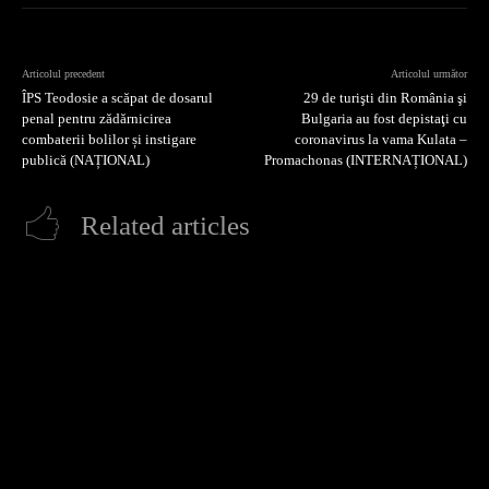
Articolul precedent
Articolul următor
ÎPS Teodosie a scăpat de dosarul
29 de turişti din România şi
penal pentru zădărnicirea
Bulgaria au fost depistaţi cu
combaterii bolilor și instigare
coronavirus la vama Kulata –
publică (NAȚIONAL)
Promachonas (INTERNAȚIONAL)
Related articles