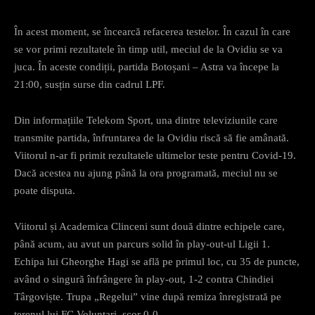
În acest moment, se încearcă refacerea testelor. În cazul în care
se vor primi rezultatele în timp util, meciul de la Ovidiu se va
juca. În aceste condiții, partida Botoșani – Astra va începe la
21:00, susțin surse din cadrul LPF.
Din informațiile Telekom Sport, una dintre televiziunile care
transmite partida, înfruntarea de la Ovidiu riscă să fie amânată.
Viitorul n-ar fi primit rezultatele ultimelor teste pentru Covid-19.
Dacă acestea nu ajung până la ora programată, meciul nu se
poate disputa.
Viitorul și Academica Clinceni sunt două dintre echipele care,
până acum, au avut un parcurs solid în play-out-ul Ligii 1.
Echipa lui Gheorghe Hagi se află pe primul loc, cu 35 de puncte,
având o singură înfrângere în play-out, 1-2 contra Chindiei
Târgoviște. Trupa „Regelui” vine după remiza înregistrată pe
terenul lui FC Voluntari, scor 0-0.