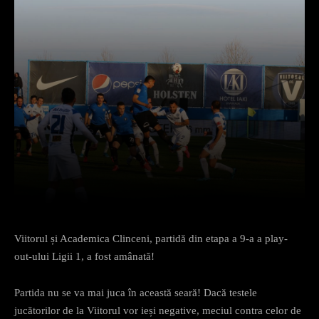
Facebook
X
Pinterest
What
Viitorul și Academica Clinceni, partidă din etapa a 9-a a play-
out-ului Ligii 1, a fost amânată!
Partida nu se va mai juca în această seară! Dacă testele
jucătorilor de la Viitorul vor ieși negative, meciul contra celor de