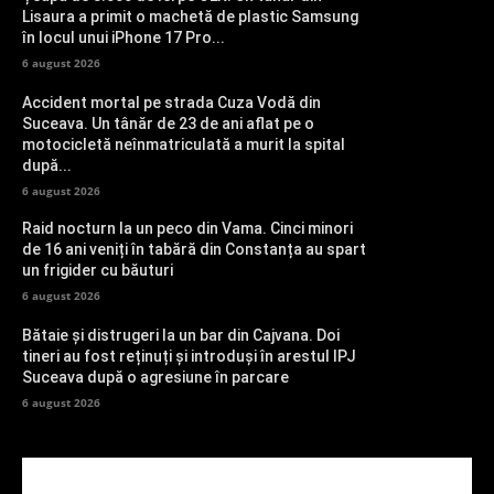
Lisaura a primit o machetă de plastic Samsung
în locul unui iPhone 17 Pro...
6 august 2026
Accident mortal pe strada Cuza Vodă din
Suceava. Un tânăr de 23 de ani aflat pe o
motocicletă neînmatriculată a murit la spital
după...
6 august 2026
Raid nocturn la un peco din Vama. Cinci minori
de 16 ani veniți în tabără din Constanța au spart
un frigider cu băuturi
6 august 2026
Bătaie și distrugeri la un bar din Cajvana. Doi
tineri au fost reținuți și introduși în arestul IPJ
Suceava după o agresiune în parcare
6 august 2026