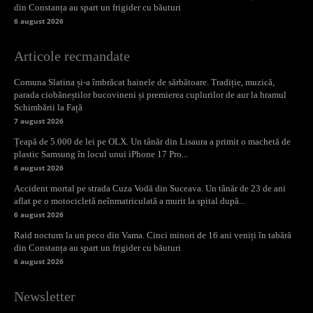
din Constanța au spart un frigider cu băuturi
6 august 2026
Articole recmandate
Comuna Slatina și-a îmbrăcat hainele de sărbătoare. Tradiție, muzică,
parada ciobăneștilor bucovineni și premierea cuplurilor de aur la hramul
Schimbării la Față
7 august 2026
Țeapă de 5.000 de lei pe OLX. Un tânăr din Lisaura a primit o machetă de
plastic Samsung în locul unui iPhone 17 Pro...
6 august 2026
Accident mortal pe strada Cuza Vodă din Suceava. Un tânăr de 23 de ani
aflat pe o motocicletă neînmatriculată a murit la spital după...
6 august 2026
Raid nocturn la un peco din Vama. Cinci minori de 16 ani veniți în tabără
din Constanța au spart un frigider cu băuturi
6 august 2026
Newsletter