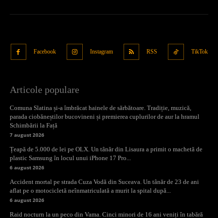
Facebook
Instagram
RSS
TikTok
Articole populare
Comuna Slatina și-a îmbrăcat hainele de sărbătoare. Tradiție, muzică,
parada ciobăneștilor bucovineni și premierea cuplurilor de aur la hramul
Schimbării la Față
7 august 2026
Țeapă de 5.000 de lei pe OLX. Un tânăr din Lisaura a primit o machetă de
plastic Samsung în locul unui iPhone 17 Pro...
6 august 2026
Accident mortal pe strada Cuza Vodă din Suceava. Un tânăr de 23 de ani
aflat pe o motocicletă neînmatriculată a murit la spital după...
6 august 2026
Raid nocturn la un peco din Vama. Cinci minori de 16 ani veniți în tabără