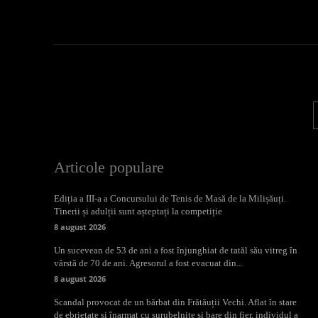
Articole populare
Ediția a III-a a Concursului de Tenis de Masă de la Milișăuți.
Tinerii și adulții sunt așteptați la competiție
8 august 2026
Un sucevean de 53 de ani a fost înjunghiat de tatăl său vitreg în
vârstă de 70 de ani. Agresorul a fost evacuat din...
8 august 2026
Scandal provocat de un bărbat din Frătăuții Vechi. Aflat în stare
de ebrietate și înarmat cu șurubelnițe și bare din fier, individul a