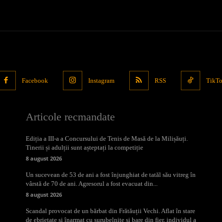
Facebook
Instagram
RSS
TikT
Articole recmandate
Ediția a III-a a Concursului de Tenis de Masă de la Milișăuți.
Tinerii și adulții sunt așteptați la competiție
8 august 2026
Un sucevean de 53 de ani a fost înjunghiat de tatăl său vitreg în
vârstă de 70 de ani. Agresorul a fost evacuat din...
8 august 2026
Scandal provocat de un bărbat din Frătăuții Vechi. Aflat în stare
de ebrietate și înarmat cu șurubelnițe și bare din fier, individul a