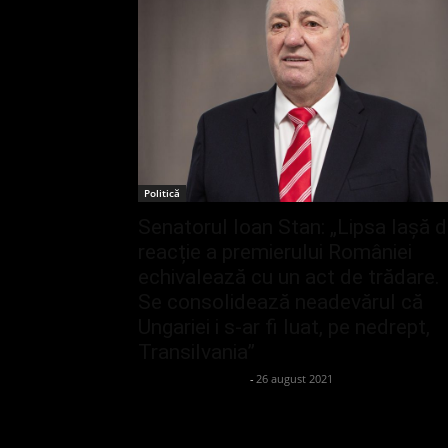
Politică
Senatorul Ioan Stan: „Lipsa lașă 
reacție a premierului României
echivalează cu un act de trădare.
Se consolidează neadevărul că
Ungariei i s-ar fi luat, pe nedrept,
Transilvania”
admin_client414162
-
26 august 2021