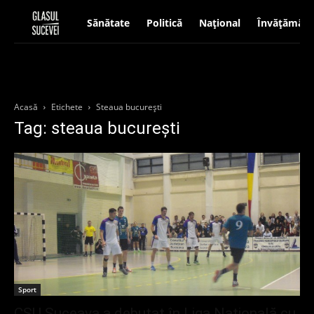
Sănătate
Politică
Național
Învățământ
Acasă
Etichete
Steaua bucurești
Tag: steaua bucurești
Sport
CSU Suceava a debutat în Liga Națională cu