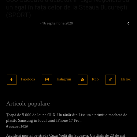
un egal în fața celor de la Steaua București
(SPORT)
admin_client414162
-
16 septembrie 2020
0
Facebook
Instagram
RSS
TikTok
Articole populare
Țeapă de 5.000 de lei pe OLX. Un tânăr din Lisaura a primit o machetă de
plastic Samsung în locul unui iPhone 17 Pro...
6 august 2026
Accident mortal pe strada Cuza Vodă din Suceava. Un tânăr de 23 de ani