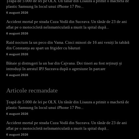
Țeapă de 5.000 de lei pe OLX. Un tânăr din Lisaura a primit o machetă de
plastic Samsung în locul unui iPhone 17 Pro...
6 august 2026
Accident mortal pe strada Cuza Vodă din Suceava. Un tânăr de 23 de ani
aflat pe o motocicletă neînmatriculată a murit la spital după...
6 august 2026
Raid nocturn la un peco din Vama. Cinci minori de 16 ani veniți în tabără
din Constanța au spart un frigider cu băuturi
6 august 2026
Bătaie și distrugeri la un bar din Cajvana. Doi tineri au fost reținuți și
introduși în arestul IPJ Suceava după o agresiune în parcare
6 august 2026
Articole recmandate
Țeapă de 5.000 de lei pe OLX. Un tânăr din Lisaura a primit o machetă de
plastic Samsung în locul unui iPhone 17 Pro...
6 august 2026
Accident mortal pe strada Cuza Vodă din Suceava. Un tânăr de 23 de ani
aflat pe o motocicletă neînmatriculată a murit la spital după...
6 august 2026