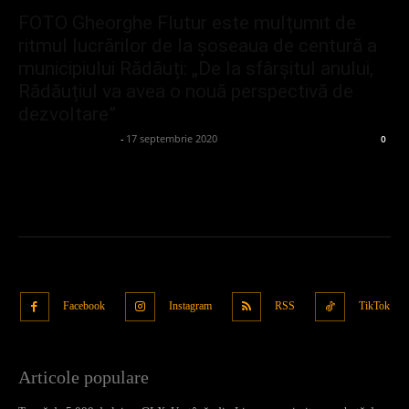
FOTO Gheorghe Flutur este mulțumit de
ritmul lucrărilor de la șoseaua de centură a
municipiului Rădăuți: „De la sfârșitul anului,
Rădăuțiul va avea o nouă perspectivă de
dezvoltare”
admin_client414162
-
17 septembrie 2020
0
Facebook
Instagram
RSS
TikTok
Articole populare