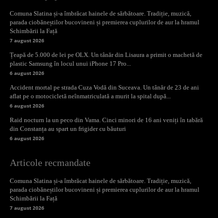
Comuna Slatina și-a îmbrăcat hainele de sărbătoare. Tradiție, muzică,
parada ciobăneștilor bucovineni și premierea cuplurilor de aur la hramul
Schimbării la Față
7 august 2026
Țeapă de 5.000 de lei pe OLX. Un tânăr din Lisaura a primit o machetă de
plastic Samsung în locul unui iPhone 17 Pro...
6 august 2026
Accident mortal pe strada Cuza Vodă din Suceava. Un tânăr de 23 de ani
aflat pe o motocicletă neînmatriculată a murit la spital după...
6 august 2026
Raid nocturn la un peco din Vama. Cinci minori de 16 ani veniți în tabără
din Constanța au spart un frigider cu băuturi
6 august 2026
Articole recmandate
Comuna Slatina și-a îmbrăcat hainele de sărbătoare. Tradiție, muzică,
parada ciobăneștilor bucovineni și premierea cuplurilor de aur la hramul
Schimbării la Față
7 august 2026