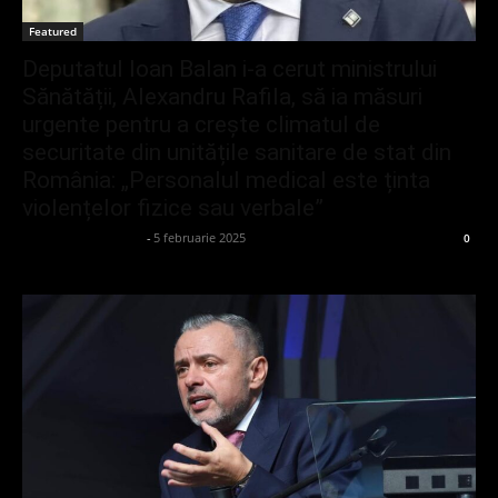
Featured
Deputatul Ioan Balan i-a cerut ministrului
Sănătății, Alexandru Rafila, să ia măsuri
urgente pentru a crește climatul de
securitate din unitățile sanitare de stat din
România: „Personalul medical este ținta
violențelor fizice sau verbale”
admin_client414162
-
5 februarie 2025
0