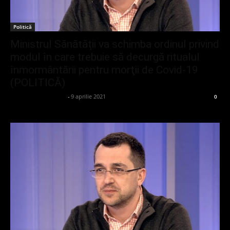
Politică
Ministrul Sănătății va schimba ordinul privind
modul în care trebuie să decurgă ritualul
înmormântării pentru morţii de Covid-19
(POLITICĂ)
admin_client414162
-
9 aprilie 2021
0