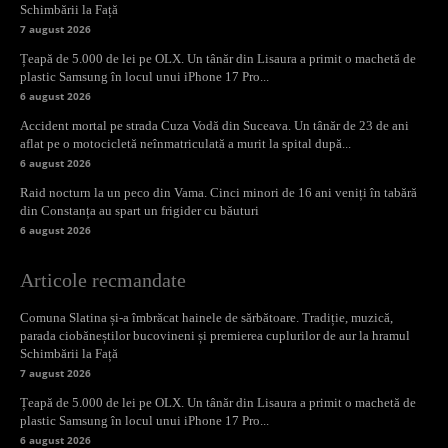
Schimbării la Față
7 august 2026
Țeapă de 5.000 de lei pe OLX. Un tânăr din Lisaura a primit o machetă de
plastic Samsung în locul unui iPhone 17 Pro...
6 august 2026
Accident mortal pe strada Cuza Vodă din Suceava. Un tânăr de 23 de ani
aflat pe o motocicletă neînmatriculată a murit la spital după...
6 august 2026
Raid nocturn la un peco din Vama. Cinci minori de 16 ani veniți în tabără
din Constanța au spart un frigider cu băuturi
6 august 2026
Articole recmandate
Comuna Slatina și-a îmbrăcat hainele de sărbătoare. Tradiție, muzică,
parada ciobăneștilor bucovineni și premierea cuplurilor de aur la hramul
Schimbării la Față
7 august 2026
Țeapă de 5.000 de lei pe OLX. Un tânăr din Lisaura a primit o machetă de
plastic Samsung în locul unui iPhone 17 Pro...
6 august 2026