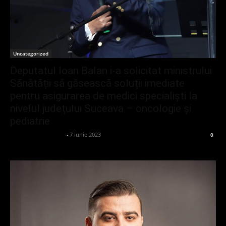
Uncategorized
Deputatul Ioan Balan i-a solicitat ministrului
Sănătății să găsească soluții imediate
pentru asigurarea de medici specialiști la
nivelul județului Suceava – oncologie și
pediatrie
admin_client414162
-
7 iunie 2023
0