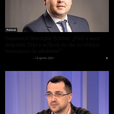
Politică
Deputatul Gheorghe Șoldan: „PSD a avut
dreptate: Cîțu s-a făcut de râs cu Vlăduț
Voiculescu la sănătate!”
admin_client414162
-
14 aprilie 2021
0