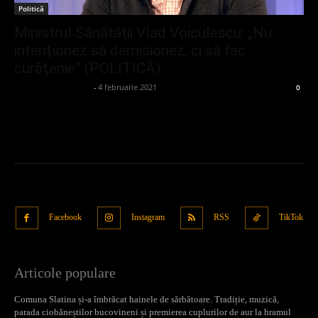
Politică
Ministrul Sănătății Vlad Voiculescu: „Nu
intenţionez să demisionez, ci să fac
curăţenie” (POLITICĂ)
admin_client414162
-
4 februarie 2021
0
Facebook
Instagram
RSS
TikTok
Articole populare
Comuna Slatina și-a îmbrăcat hainele de sărbătoare. Tradiție, muzică,
parada ciobăneștilor bucovineni și premierea cuplurilor de aur la hramul