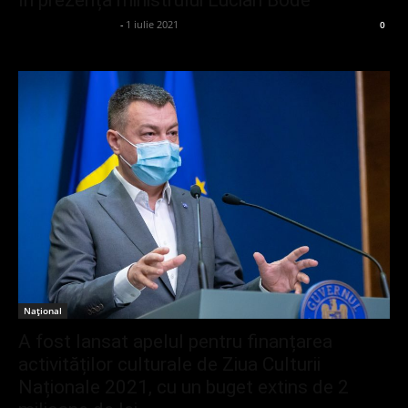
admin_client414162
-
1 iulie 2021
0
Național
A fost lansat apelul pentru finanțarea
activităților culturale de Ziua Culturii
Naționale 2021, cu un buget extins de 2