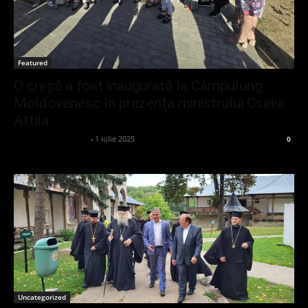
Featured
O creșă a fost inaugurată la Câmpulung
Moldovenesc în prezența ministrului Cseke
Attila
admin_client414162
-
1 iulie 2025
0
Uncategorized