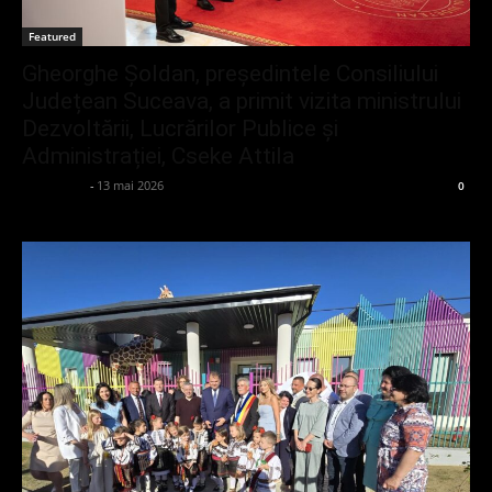
Featured
Gheorghe Șoldan, președintele Consiliului
Județean Suceava, a primit vizita ministrului
Dezvoltării, Lucrărilor Publice și
Administrației, Cseke Attila
adminGlsv
-
13 mai 2026
0