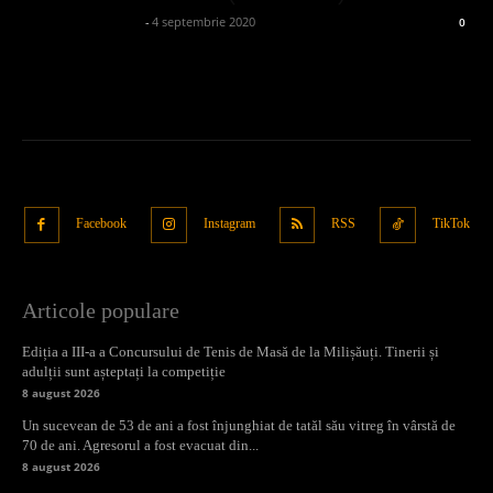
admin_client414162
-
4 septembrie 2020
0
Facebook
Instagram
RSS
TikTok
Articole populare
Ediția a III-a a Concursului de Tenis de Masă de la Milișăuți. Tinerii și
adulții sunt așteptați la competiție
8 august 2026
Un sucevean de 53 de ani a fost înjunghiat de tatăl său vitreg în vârstă de
70 de ani. Agresorul a fost evacuat din...
8 august 2026