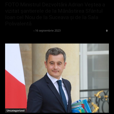
FOTO Ministrul Dezvoltării Adrian Veștea a
vizitat șantierele de la Mănăstirea Sfântul
Ioan cel Nou de la Suceava și de la Sala
Polivalentă
admin_client414162
-
16 septembrie 2023
0
Uncategorized