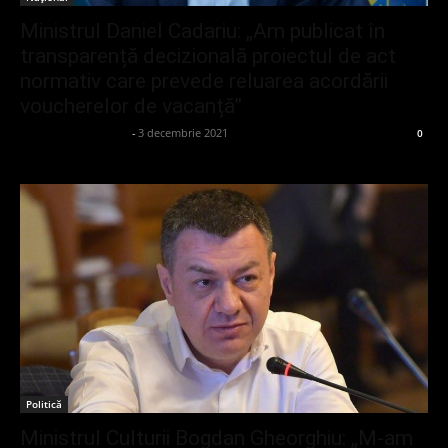
Ministrul Daniel Cadariu: „Am publicat în
transparență decizională proiectul de act
normativ care prevede reluarea acordării
voucherelor de vacanță”
admin_client414162
-
3 decembrie 2021
0
Politică
Ministrul Culturii Bogdan Gheorghiu: „M-am