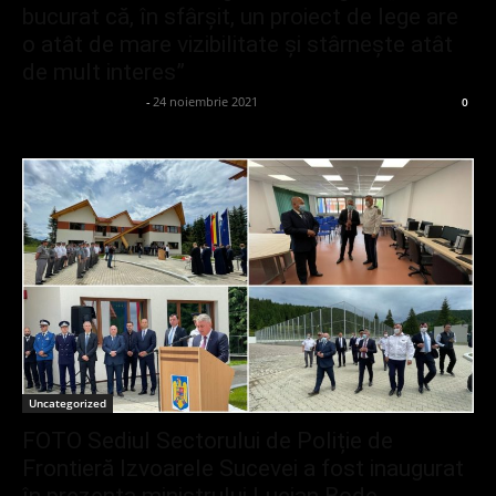
bucurat că, în sfârșit, un proiect de lege are
o atât de mare vizibilitate și stârnește atât
de mult interes”
admin_client414162
-
24 noiembrie 2021
0
Uncategorized
FOTO Sediul Sectorului de Poliție de
Frontieră Izvoarele Sucevei a fost inaugurat
în prezența ministrului Lucian Bode