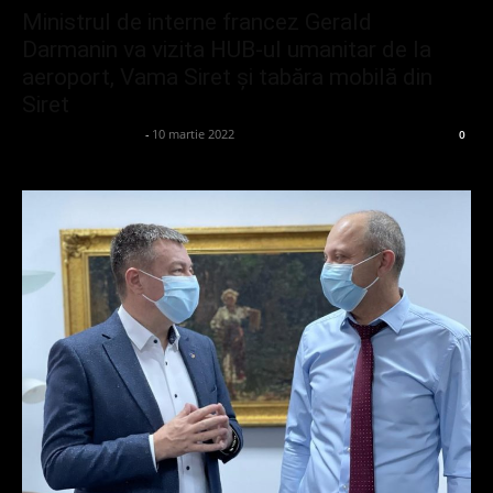
Ministrul de interne francez Gerald
Darmanin va vizita HUB-ul umanitar de la
aeroport, Vama Siret și tabăra mobilă din
Siret
admin_client414162
-
10 martie 2022
0