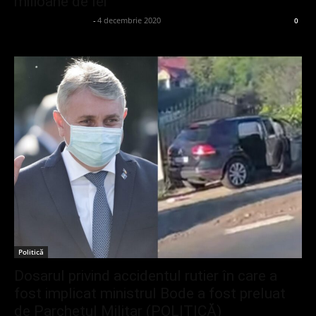
milioane de lei
admin_client414162
-
4 decembrie 2020
0
Politică
Dosarul privind accidentul rutier în care a
fost implicat ministrul Bode a fost preluat
de Parchetul Militar (POLITICĂ)