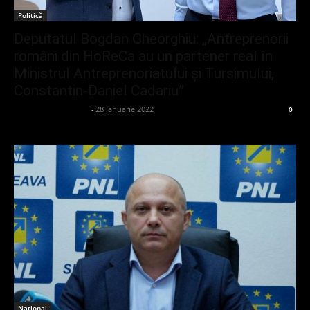
Politică
Deputatul Bogdan Gheorghiu: „Antreprenorii
români din HoReCa au un partener real în
Ministrul Antreprenoriatului și Tursimului,
Constantin-Daniel Cadariu”
admin_client414162
-
28 ianuarie 2022
0
Național