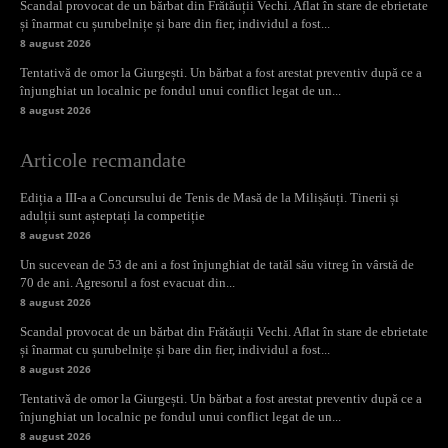
Scandal provocat de un bărbat din Frătăuții Vechi. Aflat în stare de ebrietate
și înarmat cu șurubelnițe și bare din fier, individul a fost...
8 august 2026
Tentativă de omor la Giurgești. Un bărbat a fost arestat preventiv după ce a
înjunghiat un localnic pe fondul unui conflict legat de un...
8 august 2026
Articole recmandate
Ediția a III-a a Concursului de Tenis de Masă de la Milișăuți. Tinerii și
adulții sunt așteptați la competiție
8 august 2026
Un sucevean de 53 de ani a fost înjunghiat de tatăl său vitreg în vârstă de
70 de ani. Agresorul a fost evacuat din...
8 august 2026
Scandal provocat de un bărbat din Frătăuții Vechi. Aflat în stare de ebrietate
și înarmat cu șurubelnițe și bare din fier, individul a fost...
8 august 2026
Tentativă de omor la Giurgești. Un bărbat a fost arestat preventiv după ce a
înjunghiat un localnic pe fondul unui conflict legat de un...
8 august 2026