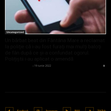
Uncategorized
Un bărbat beat din Fântâna Mare a reclamat
la poliție că i-au fost furați mai mulți baloți
de fân după ce și-a confundat ogorul.
Polițiștii i-au aplicat o amendă
admin_client414162
-
19 iunie 2022
0
Facebook
Instagram
RSS
TikTok