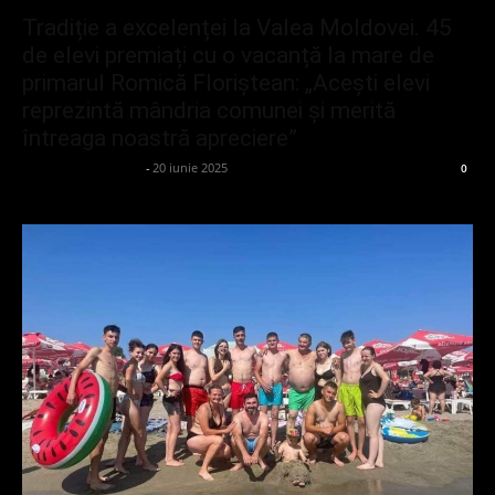
Tradiție a excelenței la Valea Moldovei. 45
de elevi premiați cu o vacanță la mare de
primarul Romică Floriștean: „Aceşti elevi
reprezintă mândria comunei şi merită
întreaga noastră apreciere”
admin_client414162
-
20 iunie 2025
0