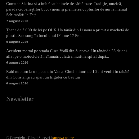
Comuna Slatina și-a îmbrăcat hainele de sărbătoare. Tradiție, muzică,
parada ciobăneștilor bucovineni și premierea cuplurilor de aur la hramul
Schimbării la Față
7 august 2026
Țeapă de 5.000 de lei pe OLX. Un tânăr din Lisaura a primit o machetă de
plastic Samsung în locul unui iPhone 17 Pro...
6 august 2026
Accident mortal pe strada Cuza Vodă din Suceava. Un tânăr de 23 de ani
aflat pe o motocicletă neînmatriculată a murit la spital după...
6 august 2026
Raid nocturn la un peco din Vama. Cinci minori de 16 ani veniți în tabără
din Constanța au spart un frigider cu băuturi
6 august 2026
Newsletter
© Copyright - Glasul Sucevei |
suceava.online