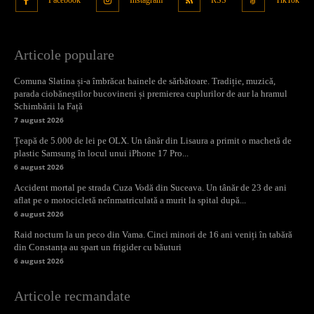
Articole populare
Comuna Slatina și-a îmbrăcat hainele de sărbătoare. Tradiție, muzică,
parada ciobăneștilor bucovineni și premierea cuplurilor de aur la hramul
Schimbării la Față
7 august 2026
Țeapă de 5.000 de lei pe OLX. Un tânăr din Lisaura a primit o machetă de
plastic Samsung în locul unui iPhone 17 Pro...
6 august 2026
Accident mortal pe strada Cuza Vodă din Suceava. Un tânăr de 23 de ani
aflat pe o motocicletă neînmatriculată a murit la spital după...
6 august 2026
Raid nocturn la un peco din Vama. Cinci minori de 16 ani veniți în tabără
din Constanța au spart un frigider cu băuturi
6 august 2026
Articole recmandate