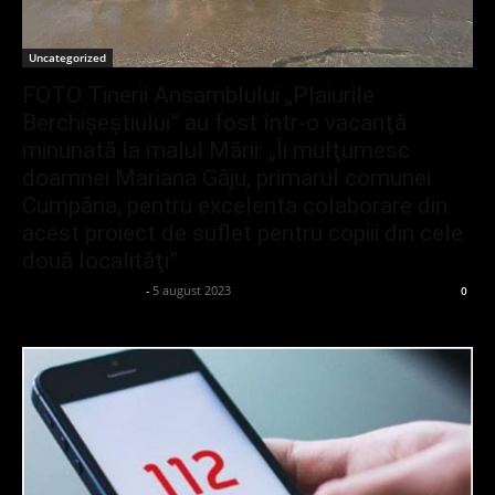
Uncategorized
FOTO Tinerii Ansamblului „Plaiurile
Berchișeștiului” au fost într-o vacanţă
minunată la malul Mării: „Îi mulţumesc
doamnei Mariana Gâju, primarul comunei
Cumpăna, pentru excelenta colaborare din
acest proiect de suflet pentru copiii din cele
două localităţi”
admin_client414162
-
5 august 2023
0