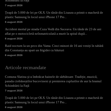
Schimbării la Față
7 august 2026
Țeapă de 5.000 de lei pe OLX. Un tânăr din Lisaura a primit o machetă de
plastic Samsung în locul unui iPhone 17 Pro...
6 august 2026
Accident mortal pe strada Cuza Vodă din Suceava. Un tânăr de 23 de ani
aflat pe o motocicletă neînmatriculată a murit la spital după...
6 august 2026
Raid nocturn la un peco din Vama. Cinci minori de 16 ani veniți în tabără
din Constanța au spart un frigider cu băuturi
6 august 2026
Articole recmandate
Comuna Slatina și-a îmbrăcat hainele de sărbătoare. Tradiție, muzică,
parada ciobăneștilor bucovineni și premierea cuplurilor de aur la hramul
Schimbării la Față
7 august 2026
Țeapă de 5.000 de lei pe OLX. Un tânăr din Lisaura a primit o machetă de
plastic Samsung în locul unui iPhone 17 Pro...
6 august 2026