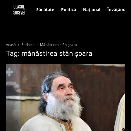
Sănătate
Politică
Național
Învățământ
Acasă
Etichete
Mănăstirea stânișoara
Tag: mănăstirea stânișoara