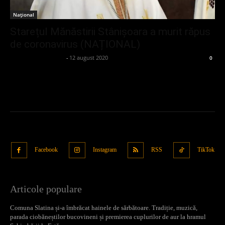
Național
Starețul Mănăstirii Stânișoara a murit răpus
de coronavirus (NAȚIONAL)
admin_client414162
-
12 august 2020
0
Facebook
Instagram
RSS
TikTok
Articole populare
Comuna Slatina și-a îmbrăcat hainele de sărbătoare. Tradiție, muzică,
parada ciobăneștilor bucovineni și premierea cuplurilor de aur la hramul