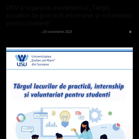
USV a organizat evenimentul „Târgul
locurilor de practică, internship și voluntariat
pentru studenți”
admin_client414162
-
23 octombrie 2025
0