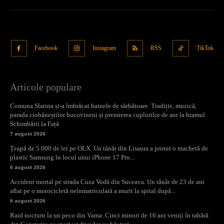
Facebook
Instagram
RSS
TikTok
Articole populare
Comuna Slatina și-a îmbrăcat hainele de sărbătoare. Tradiție, muzică,
parada ciobăneștilor bucovineni și premierea cuplurilor de aur la hramul
Schimbării la Față
7 august 2026
Țeapă de 5.000 de lei pe OLX. Un tânăr din Lisaura a primit o machetă de
plastic Samsung în locul unui iPhone 17 Pro...
6 august 2026
Accident mortal pe strada Cuza Vodă din Suceava. Un tânăr de 23 de ani
aflat pe o motocicletă neînmatriculată a murit la spital după...
6 august 2026
Raid nocturn la un peco din Vama. Cinci minori de 16 ani veniți în tabără