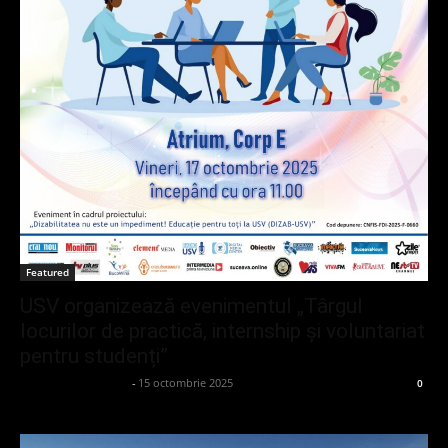
Featured
USV organizează evenimentul „Târgul
locurilor de practică, internship și voluntariat
pentru studenți”
admin_client414162
-
15 octombrie 2025
0