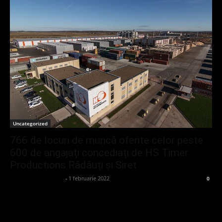
Uncategorized
766 de locuri de muncă oferite celor peste
600 de angajați concediați de HS Timer
Productions Rădăuți și Siret
admin_client414162
-
1 februarie 2022
0