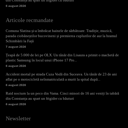
din Constanța au spart un frigider cu băuturi
6 august 2026
Articole recmandate
Comuna Slatina și-a îmbrăcat hainele de sărbătoare. Tradiție, muzică,
parada ciobăneștilor bucovineni și premierea cuplurilor de aur la hramul
Schimbării la Față
7 august 2026
Țeapă de 5.000 de lei pe OLX. Un tânăr din Lisaura a primit o machetă de
plastic Samsung în locul unui iPhone 17 Pro...
6 august 2026
Accident mortal pe strada Cuza Vodă din Suceava. Un tânăr de 23 de ani
aflat pe o motocicletă neînmatriculată a murit la spital după...
6 august 2026
Raid nocturn la un peco din Vama. Cinci minori de 16 ani veniți în tabără
din Constanța au spart un frigider cu băuturi
6 august 2026
Newsletter