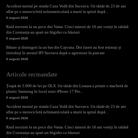
Accident mortal pe strada Cuza Vodă din Suceava. Un tânăr de 23 de ani
aflat pe o motocicletă neînmatriculată a murit la spital după...
6 august 2026
Raid nocturn la un peco din Vama. Cinci minori de 16 ani veniți în tabără
din Constanța au spart un frigider cu băuturi
6 august 2026
Bătaie și distrugeri la un bar din Cajvana. Doi tineri au fost reținuți și
introduși în arestul IPJ Suceava după o agresiune în parcare
6 august 2026
Articole recmandate
Țeapă de 5.000 de lei pe OLX. Un tânăr din Lisaura a primit o machetă de
plastic Samsung în locul unui iPhone 17 Pro...
6 august 2026
Accident mortal pe strada Cuza Vodă din Suceava. Un tânăr de 23 de ani
aflat pe o motocicletă neînmatriculată a murit la spital după...
6 august 2026
Raid nocturn la un peco din Vama. Cinci minori de 16 ani veniți în tabără
din Constanța au spart un frigider cu băuturi