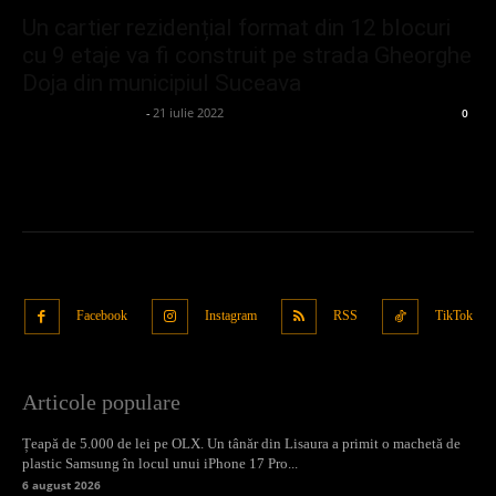
Un cartier rezidențial format din 12 blocuri
cu 9 etaje va fi construit pe strada Gheorghe
Doja din municipiul Suceava
admin_client414162
-
21 iulie 2022
0
Facebook
Instagram
RSS
TikTok
Articole populare
Țeapă de 5.000 de lei pe OLX. Un tânăr din Lisaura a primit o machetă de
plastic Samsung în locul unui iPhone 17 Pro...
6 august 2026