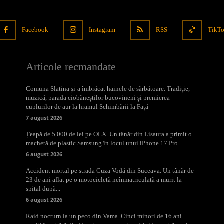
Facebook
Instagram
RSS
TikT
Articole recmandate
Comuna Slatina și-a îmbrăcat hainele de sărbătoare. Tradiție,
muzică, parada ciobăneștilor bucovineni și premierea
cuplurilor de aur la hramul Schimbării la Față
7 august 2026
Țeapă de 5.000 de lei pe OLX. Un tânăr din Lisaura a primit o
machetă de plastic Samsung în locul unui iPhone 17 Pro...
6 august 2026
Accident mortal pe strada Cuza Vodă din Suceava. Un tânăr de
23 de ani aflat pe o motocicletă neînmatriculată a murit la
spital după...
6 august 2026
Raid nocturn la un peco din Vama. Cinci minori de 16 ani