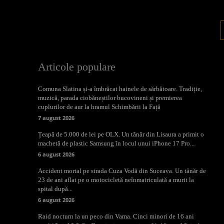
Articole populare
Comuna Slatina și-a îmbrăcat hainele de sărbătoare. Tradiție,
muzică, parada ciobăneștilor bucovineni și premierea
cuplurilor de aur la hramul Schimbării la Față
7 august 2026
Țeapă de 5.000 de lei pe OLX. Un tânăr din Lisaura a primit o
machetă de plastic Samsung în locul unui iPhone 17 Pro...
6 august 2026
Accident mortal pe strada Cuza Vodă din Suceava. Un tânăr de
23 de ani aflat pe o motocicletă neînmatriculată a murit la
spital după...
6 august 2026
Raid nocturn la un peco din Vama. Cinci minori de 16 ani