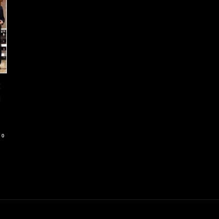
t
a
0