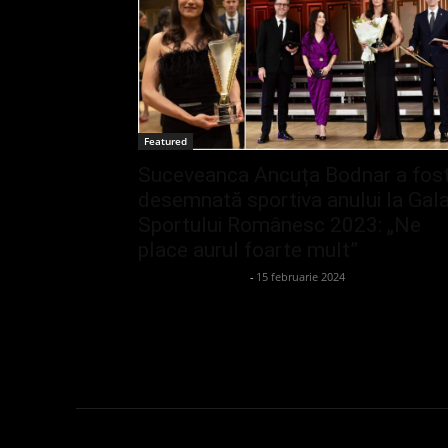
Featured
Suceveanca Ancuța Bodnar a fos
desemnată sportiva anului la Gal
Sportului Românesc 2023: „Ne
place aurul foarte mult”
admin_client414162
-
15 februarie 2024