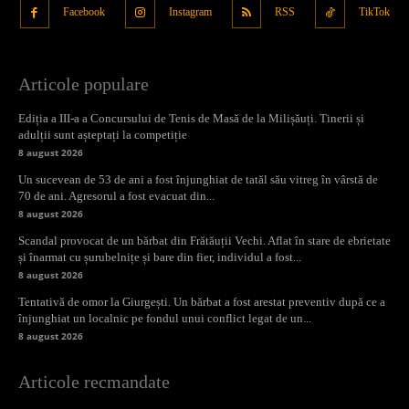
Facebook
Instagram
RSS
TikTok
Articole populare
Ediția a III-a a Concursului de Tenis de Masă de la Milișăuți. Tinerii și
adulții sunt așteptați la competiție
8 august 2026
Un sucevean de 53 de ani a fost înjunghiat de tatăl său vitreg în vârstă de
70 de ani. Agresorul a fost evacuat din...
8 august 2026
Scandal provocat de un bărbat din Frătăuții Vechi. Aflat în stare de ebrietate
și înarmat cu șurubelnițe și bare din fier, individul a fost...
8 august 2026
Tentativă de omor la Giurgești. Un bărbat a fost arestat preventiv după ce a
înjunghiat un localnic pe fondul unui conflict legat de un...
8 august 2026
Articole recmandate