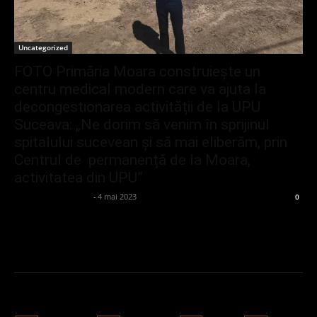
Uncategorized
FOTO Primăria Moara construiește un
centru medical modern care va ajuta la
decongestionarea activității de la UPU
Suceava: „Ne dorim să venim în sprijinul
spitalului sucevean și să mai eliberăm, prin
Centrul de permanență de la Moara,
activitatea din UPU”
admin_client414162
-
4 mai 2023
0