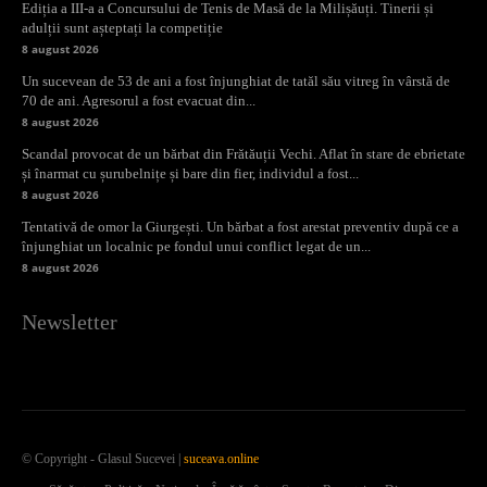
Ediția a III-a a Concursului de Tenis de Masă de la Milișăuți. Tinerii și
adulții sunt așteptați la competiție
8 august 2026
Un sucevean de 53 de ani a fost înjunghiat de tatăl său vitreg în vârstă de
70 de ani. Agresorul a fost evacuat din...
8 august 2026
Scandal provocat de un bărbat din Frătăuții Vechi. Aflat în stare de ebrietate
și înarmat cu șurubelnițe și bare din fier, individul a fost...
8 august 2026
Tentativă de omor la Giurgești. Un bărbat a fost arestat preventiv după ce a
înjunghiat un localnic pe fondul unui conflict legat de un...
8 august 2026
Newsletter
© Copyright - Glasul Sucevei |
suceava.online