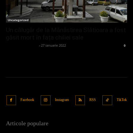
Uncategorized
Un călugăr de la Mănăstirea Slătioara a fost
găsit mort în fața chiliei sale
admin_client414162
-
27 ianuarie 2022
0
Facebook
Instagram
RSS
TikTok
Articole populare