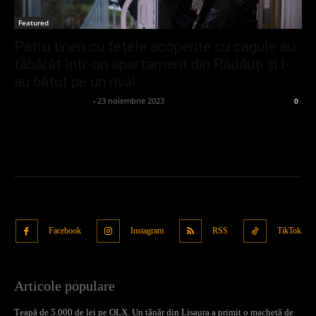
Featured
Patru tineri cu fețele acoperite cu cagule au
tăbărât într-un apartament din Rădăuți și l-
au bătut pe un rival
admin_client414162
-
23 noiembrie 2023
0
Facebook
Instagram
RSS
TikTok
Articole populare
Țeapă de 5.000 de lei pe OLX. Un tânăr din Lisaura a primit o machetă de