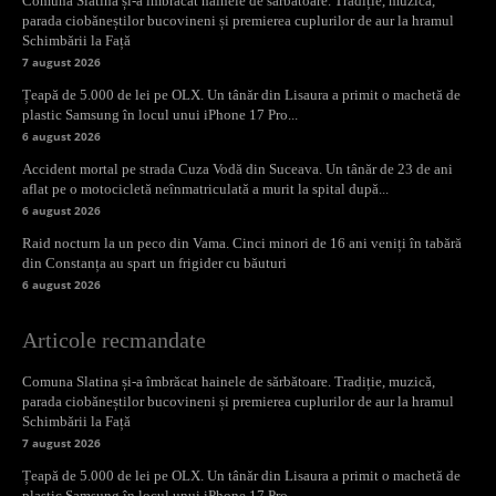
Comuna Slatina și-a îmbrăcat hainele de sărbătoare. Tradiție, muzică,
parada ciobăneștilor bucovineni și premierea cuplurilor de aur la hramul
Schimbării la Față
7 august 2026
Țeapă de 5.000 de lei pe OLX. Un tânăr din Lisaura a primit o machetă de
plastic Samsung în locul unui iPhone 17 Pro...
6 august 2026
Accident mortal pe strada Cuza Vodă din Suceava. Un tânăr de 23 de ani
aflat pe o motocicletă neînmatriculată a murit la spital după...
6 august 2026
Raid nocturn la un peco din Vama. Cinci minori de 16 ani veniți în tabără
din Constanța au spart un frigider cu băuturi
6 august 2026
Articole recmandate
Comuna Slatina și-a îmbrăcat hainele de sărbătoare. Tradiție, muzică,
parada ciobăneștilor bucovineni și premierea cuplurilor de aur la hramul
Schimbării la Față
7 august 2026
Țeapă de 5.000 de lei pe OLX. Un tânăr din Lisaura a primit o machetă de
plastic Samsung în locul unui iPhone 17 Pro...