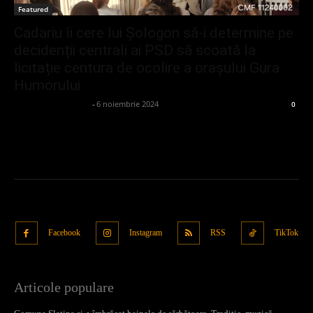
Featured
Cadariu îi cere lui Șologon să-i determine pe
decidenții centrali ai PSD să scoată la
licitație centura de ocolire a orașului Gura
Humorului
admin_client414162
-
6 noiembrie 2024
0
Facebook
Instagram
RSS
TikTok
Articole populare