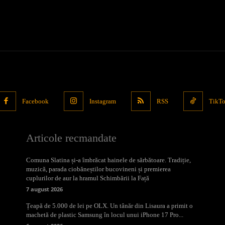
Facebook
Instagram
RSS
TikT
Articole recmandate
Comuna Slatina și-a îmbrăcat hainele de sărbătoare. Tradiție,
muzică, parada ciobăneștilor bucovineni și premierea
cuplurilor de aur la hramul Schimbării la Față
7 august 2026
Țeapă de 5.000 de lei pe OLX. Un tânăr din Lisaura a primit o
machetă de plastic Samsung în locul unui iPhone 17 Pro...