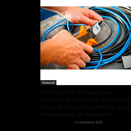
Featured
Un bărbat din Stroiești și-a
reclamat fiul la poliție după ce i-a
tăiat cablurile de la hidrofor, de la
televiziune și de la internet
admin_client414162
-
14 octombrie 2025