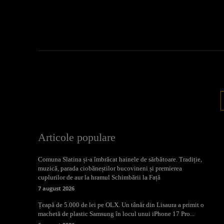
Articole populare
Comuna Slatina și-a îmbrăcat hainele de sărbătoare. Tradiție,
muzică, parada ciobăneștilor bucovineni și premierea
cuplurilor de aur la hramul Schimbării la Față
7 august 2026
Țeapă de 5.000 de lei pe OLX. Un tânăr din Lisaura a primit o
machetă de plastic Samsung în locul unui iPhone 17 Pro...