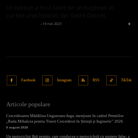
Un bărbat a fost lovit de un buștean în
curtea unei biserici din Vatra Dornei
admin_client414162
-
14 mai 2023
0
Facebook
Instagram
RSS
TikTok
Articole populare
Cercetătoarea Mădălina Ungureanu-Iuga, mențiune în cadrul Premiilor
„Rada Mihalcea pentru Tineri Cercetători în Știință și Inginerie” 2026
6 august 2026
Un motociclist fără permis, care conducea o motocicletă cu numere false, a