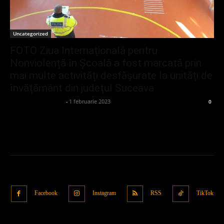
Uncategorized
FOTO Ziua Internațională pentru
Nonviolență în Școală a fost marcată prin
mai multe activități desfășurate la unități de
învățământ din județul Suceava
admin_client414162
-
1 februarie 2023
0
Facebook
Instagram
RSS
TikTok