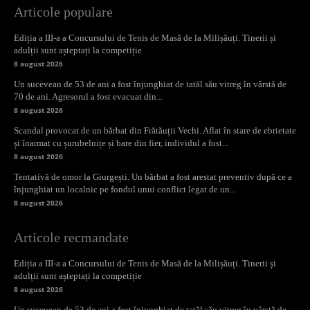
Articole populare
Ediția a III-a a Concursului de Tenis de Masă de la Milișăuți. Tinerii și
adulții sunt așteptați la competiție
8 august 2026
Un sucevean de 53 de ani a fost înjunghiat de tatăl său vitreg în vârstă de
70 de ani. Agresorul a fost evacuat din...
8 august 2026
Scandal provocat de un bărbat din Frătăuții Vechi. Aflat în stare de ebrietate
și înarmat cu șurubelnițe și bare din fier, individul a fost...
8 august 2026
Tentativă de omor la Giurgești. Un bărbat a fost arestat preventiv după ce a
înjunghiat un localnic pe fondul unui conflict legat de un...
8 august 2026
Articole recmandate
Ediția a III-a a Concursului de Tenis de Masă de la Milișăuți. Tinerii și
adulții sunt așteptați la competiție
8 august 2026
Un sucevean de 53 de ani a fost înjunghiat de tatăl său vitreg în vârstă de