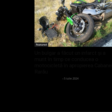
Featured
Un bulgar a făcut un infarct și a
murit în timp ce conducea o
motocicletă în apropierea Cabane
Rarău
admin_client414162
-
5 iulie 2024