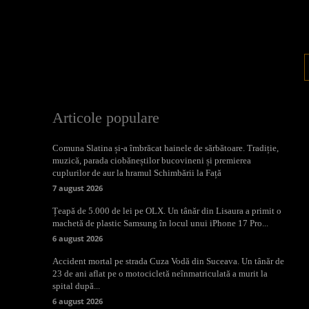
Articole populare
Comuna Slatina și-a îmbrăcat hainele de sărbătoare. Tradiție,
muzică, parada ciobăneștilor bucovineni și premierea
cuplurilor de aur la hramul Schimbării la Față
7 august 2026
Țeapă de 5.000 de lei pe OLX. Un tânăr din Lisaura a primit o
machetă de plastic Samsung în locul unui iPhone 17 Pro...
6 august 2026
Accident mortal pe strada Cuza Vodă din Suceava. Un tânăr de
23 de ani aflat pe o motocicletă neînmatriculată a murit la
spital după...
6 august 2026