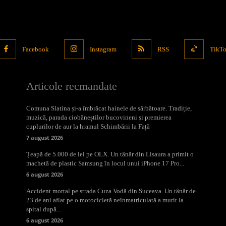
Facebook
Instagram
RSS
TikT
Articole recmandate
Comuna Slatina și-a îmbrăcat hainele de sărbătoare. Tradiție,
muzică, parada ciobăneștilor bucovineni și premierea
cuplurilor de aur la hramul Schimbării la Față
7 august 2026
Țeapă de 5.000 de lei pe OLX. Un tânăr din Lisaura a primit o
machetă de plastic Samsung în locul unui iPhone 17 Pro...
6 august 2026
Accident mortal pe strada Cuza Vodă din Suceava. Un tânăr de
23 de ani aflat pe o motocicletă neînmatriculată a murit la
spital după...
6 august 2026