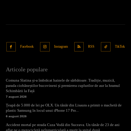
Facebook
Instagram
RSS
TikTok
Articole populare
Comuna Slatina și-a îmbrăcat hainele de sărbătoare. Tradiție, muzică,
parada ciobăneștilor bucovineni și premierea cuplurilor de aur la hramul
Schimbării la Față
7 august 2026
Țeapă de 5.000 de lei pe OLX. Un tânăr din Lisaura a primit o machetă de
plastic Samsung în locul unui iPhone 17 Pro...
6 august 2026
Accident mortal pe strada Cuza Vodă din Suceava. Un tânăr de 23 de ani
aflat pe o motocicletă neînmatriculată a murit la spital după...