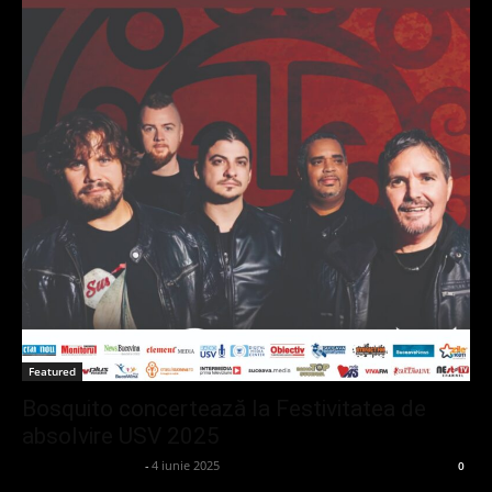
Featured
Bosquito concertează la Festivitatea de
absolvire USV 2025
admin_client414162
-
4 iunie 2025
0