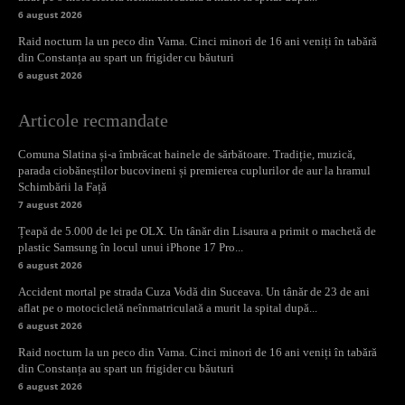
6 august 2026
Raid nocturn la un peco din Vama. Cinci minori de 16 ani veniți în tabără
din Constanța au spart un frigider cu băuturi
6 august 2026
Articole recmandate
Comuna Slatina și-a îmbrăcat hainele de sărbătoare. Tradiție, muzică,
parada ciobăneștilor bucovineni și premierea cuplurilor de aur la hramul
Schimbării la Față
7 august 2026
Țeapă de 5.000 de lei pe OLX. Un tânăr din Lisaura a primit o machetă de
plastic Samsung în locul unui iPhone 17 Pro...
6 august 2026
Accident mortal pe strada Cuza Vodă din Suceava. Un tânăr de 23 de ani
aflat pe o motocicletă neînmatriculată a murit la spital după...
6 august 2026
Raid nocturn la un peco din Vama. Cinci minori de 16 ani veniți în tabără
din Constanța au spart un frigider cu băuturi
6 august 2026