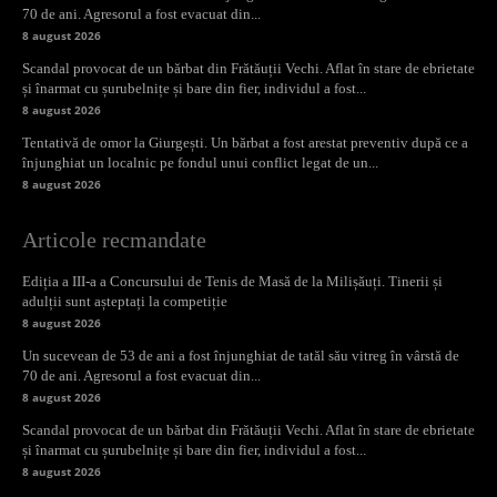
70 de ani. Agresorul a fost evacuat din...
8 august 2026
Scandal provocat de un bărbat din Frătăuții Vechi. Aflat în stare de ebrietate
și înarmat cu șurubelnițe și bare din fier, individul a fost...
8 august 2026
Tentativă de omor la Giurgești. Un bărbat a fost arestat preventiv după ce a
înjunghiat un localnic pe fondul unui conflict legat de un...
8 august 2026
Articole recmandate
Ediția a III-a a Concursului de Tenis de Masă de la Milișăuți. Tinerii și
adulții sunt așteptați la competiție
8 august 2026
Un sucevean de 53 de ani a fost înjunghiat de tatăl său vitreg în vârstă de
70 de ani. Agresorul a fost evacuat din...
8 august 2026
Scandal provocat de un bărbat din Frătăuții Vechi. Aflat în stare de ebrietate
și înarmat cu șurubelnițe și bare din fier, individul a fost...
8 august 2026