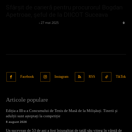
Sfârșit de carieră pentru procurorul Bogdan
Apetroae, șeful de la DIICOT Suceava
admin_client414162
-
27 mai 2025
0
Facebook
Instagram
RSS
TikTok
Articole populare
Ediția a III-a a Concursului de Tenis de Masă de la Milișăuți. Tinerii și
adulții sunt așteptați la competiție
8 august 2026
Un sucevean de 53 de ani a fost înjunghiat de tatăl său vitreg în vârstă de