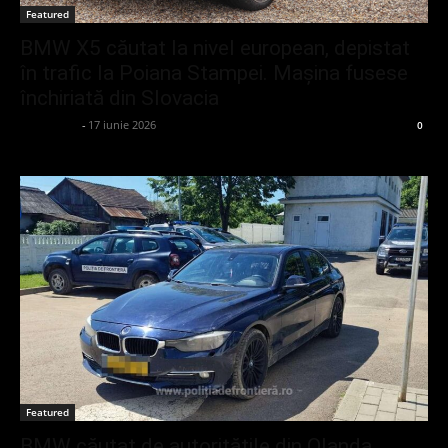
Featured
BMW X5 căutat la nivel european, depistat
în trafic la Poiana Stampei. Mașina fusese
închiriată din Slovacia
adminGlsv
-
17 iunie 2026
0
Featured
BMW căutat de autoritățile din Olanda