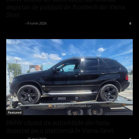
depistat de polițiștii de frontieră din Vama
Siret
adminGlsv
-
9 iunie 2026
0
Featured
BMW căutat de autoritățile din Italia
depistat pe o platformă în Vama Siret
adminGlsv
-
25 mai 2026