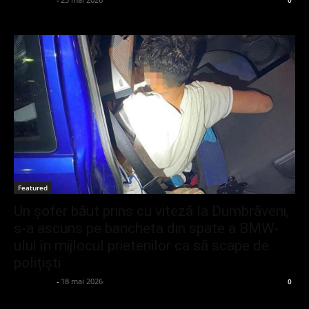
0
Featured
Un șofer băut prins cu viteză la Dumbrăveni,
s-a ascuns pe bancheta din spate a BMW-
ului în mijlocul prietenilor ca să scape de
polițiști
adminGlsv
-
18 mai 2026
0