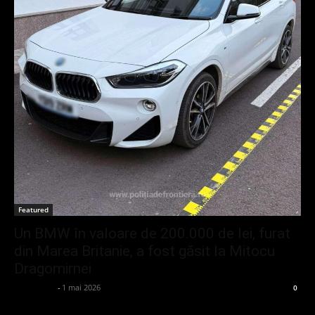
Featured
Un BMW în valoare de 200.000 de lei, furat
din Marea Britanie, a fost găsit la Mitocu
Dragomirnei
adminGlsv
-
1 mai 2026
0