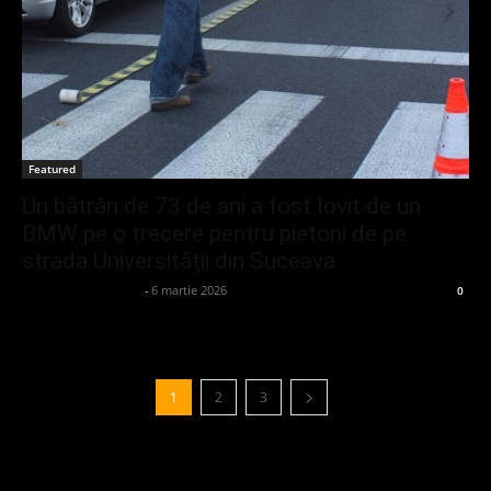
Featured
Un bătrân de 73 de ani a fost lovit de un
BMW pe o trecere pentru pietoni de pe
strada Universității din Suceava
admin_client414162
-
6 martie 2026
0
1
2
3