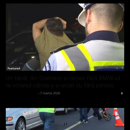
Featured
Un tânăr din Stamate a rămas fără BMW-ul
la volanul căruia s-a urcat cu fără permis
admin_client414162
-
7 martie 2026
0