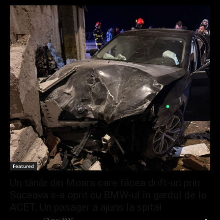
Featured
Un tânăr din Moara care făcea drift-uri prin
Suceava s-a oprit cu BMW-ul în gardul de la
ACET. Un pasager a ajuns la spital