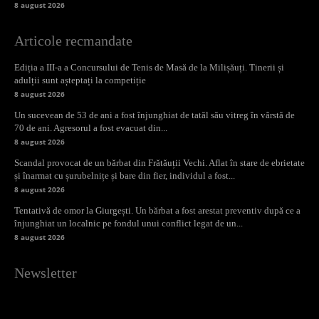
8 august 2026
Articole recmandate
Ediția a III-a a Concursului de Tenis de Masă de la Milișăuți. Tinerii și
adulții sunt așteptați la competiție
8 august 2026
Un sucevean de 53 de ani a fost înjunghiat de tatăl său vitreg în vârstă de
70 de ani. Agresorul a fost evacuat din...
8 august 2026
Scandal provocat de un bărbat din Frătăuții Vechi. Aflat în stare de ebrietate
și înarmat cu șurubelnițe și bare din fier, individul a fost...
8 august 2026
Tentativă de omor la Giurgești. Un bărbat a fost arestat preventiv după ce a
înjunghiat un localnic pe fondul unui conflict legat de un...
8 august 2026
Newsletter