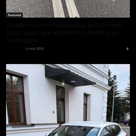
Featured
Accident cu trei răniți produs la Grănicești
de un tânăr care a pătruns cu BMW-ul pe
contrasens
adminGlsv
-
6 mai 2026
0