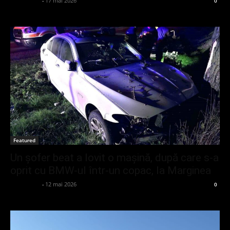
adminGlsv
-
17 mai 2026
0
Featured
Un șofer beat a lovit o mașină, după care s-a
oprit cu BMW-ul într-un copac, la Marginea
adminGlsv
-
12 mai 2026
0