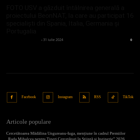
FOTO USV a găzduit întâlnirea generală a
proiectului BeonNAT, la care au participat 16
specialiști din Spania, Italia, Germania și
Portugalia
admin_client414162
-
31 iulie 2024
0
Facebook
Instagram
RSS
TikTok
Articole populare
Cercetătoarea Mădălina Ungureanu-Iuga, mențiune în cadrul Premiilor
„Rada Mihalcea pentru Tineri Cercetători în Știință și Inginerie” 2026