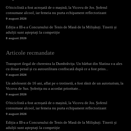
O biciclistă a fost acroșată de o mașină, la Vicovu de Jos. Șoferul
consumase alcool, iar femeia nu purta echipament reflectorizant
9 august 2026
Ediția a III-a a Concursului de Tenis de Masă de la Milișăuți. Tinerii și
adulții sunt așteptați la competiție
8 august 2026
Articole recmandate
Transport ilegal de cherestea la Dumbrăvița. Un bărbat din Slatina s-a ales
cu dosar penal și cu autoutilitara confiscată după ce a fost prins...
9 august 2026
Un adolesent de 16 ani, aflat pe o trotinetă, a fost rănit de un autoturism, la
Vicovu de Sus. Șoferița nu a acordat prioritate...
9 august 2026
O biciclistă a fost acroșată de o mașină, la Vicovu de Jos. Șoferul
consumase alcool, iar femeia nu purta echipament reflectorizant
9 august 2026
Ediția a III-a a Concursului de Tenis de Masă de la Milișăuți. Tinerii și
adulții sunt așteptați la competiție