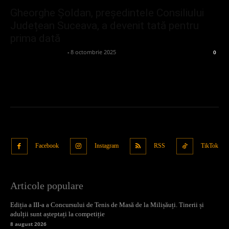
Gheorghe Șoldan, președintele Consiliului
Județean Suceava, a devenit tată pentru
prima dată
admin_client414162
-
8 octombrie 2025
0
Facebook
Instagram
RSS
TikTok
Articole populare
Ediția a III-a a Concursului de Tenis de Masă de la Milișăuți. Tinerii și
adulții sunt așteptați la competiție
8 august 2026