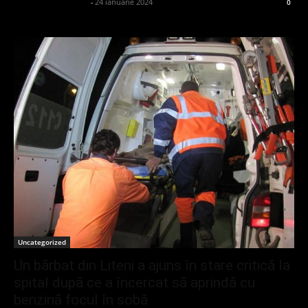
admin_client414162
-
24 ianuarie 2024
0
Uncategorized
Un bărbat din Liteni a ajuns în stare critică la
spital după ce a încercat să aprindă cu
benzină focul în sobă