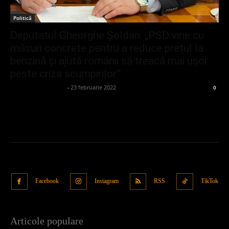
Politică
Deputatul Gheorghe Șoldan: „PSD vine cu
măsuri concrete pentru a reduce prețul la
benzină și ajută românii să treacă mai ușor
peste criza scumpirilor”
admin_client414162
-
23 februarie 2022
0
Facebook
Instagram
RSS
TikTok
Articole populare