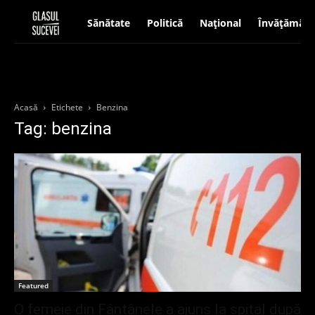
Sănătate
Politică
Național
Învățământ
Acasă
Etichete
Benzina
Tag: benzina
Featured
O femeie din Fântânele a ajuns la spital după