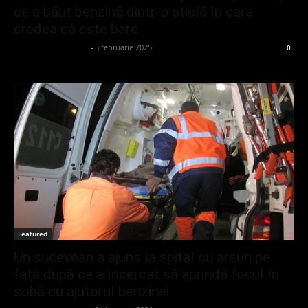
ce a băut benzină dintr-o sticlă în care
credea că este bere
admin_client414162
-
5 februarie 2025
0
Featured
Un sucevean a ajuns la spital cu arsuri pe
față după ce a încercat să aprindă focul în
sobă cu ajutorul benzinei