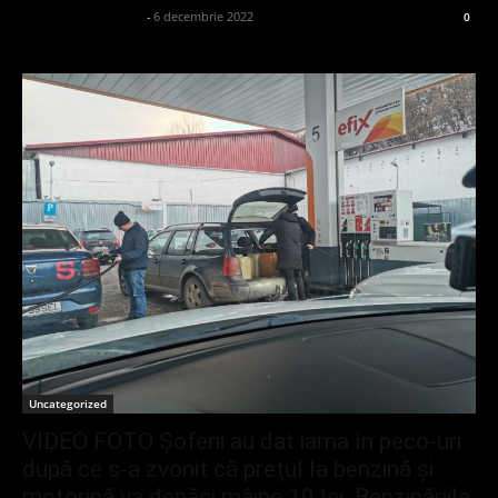
admin_client414162
-
6 decembrie 2022
0
Uncategorized
VIDEO FOTO Șoferii au dat iama în peco-uri
după ce s-a zvonit că prețul la benzină și
motorină va depăși mâine 10 lei. Benzinăriile