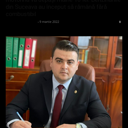
din Suceava au început să rămână fără
combustibil
admin_client414162
-
9 martie 2022
0