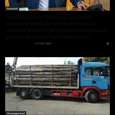
Featured
Deputatul Florin Pușcașu i-a solicitat
ministrului Mediului, Mircea Fechet, să
elibereze avizul negativ pentru funcționarea
gropii de gunoi din Pasul Mestecăniș
admin_client414162
-
14 mai 2024
0
Uncategorized