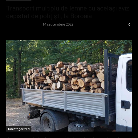
Transport multiplu de lemne cu același aviz
depistat de polițiști, la Boroaia
admin_client414162
-
14 septembrie 2022
0
Uncategorized