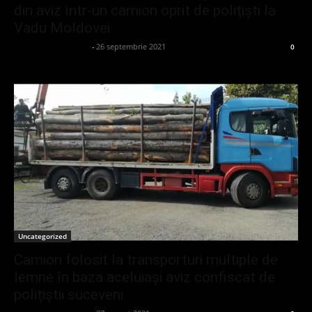
din aviz într-un camion oprit de polițiști la
Vadu Moldovei
admin_client414162
-
26 septembrie 2021
0
Uncategorized
Camion folosit la transporturi multiple de
lemne în baza aceluiași aviz confiscat de
polițiștii suceveni