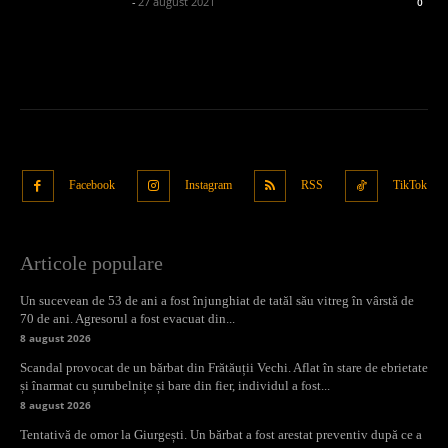
admin_client414162
-
27 august 2021
0
Facebook
Instagram
RSS
TikTok
Articole populare
Un sucevean de 53 de ani a fost înjunghiat de tatăl său vitreg în vârstă de
70 de ani. Agresorul a fost evacuat din...
8 august 2026
Scandal provocat de un bărbat din Frătăuții Vechi. Aflat în stare de ebrietate
și înarmat cu șurubelnițe și bare din fier, individul a fost...
8 august 2026
Tentativă de omor la Giurgești. Un bărbat a fost arestat preventiv după ce a