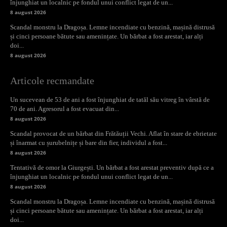
înjunghiat un localnic pe fondul unui conflict legat de un...
8 august 2026
Scandal monstru la Dragoșa. Lemne incendiate cu benzină, mașină distrusă
și cinci persoane bătute sau amenințate. Un bărbat a fost arestat, iar alți
doi...
8 august 2026
Articole recmandate
Un sucevean de 53 de ani a fost înjunghiat de tatăl său vitreg în vârstă de
70 de ani. Agresorul a fost evacuat din...
8 august 2026
Scandal provocat de un bărbat din Frătăuții Vechi. Aflat în stare de ebrietate
și înarmat cu șurubelnițe și bare din fier, individul a fost...
8 august 2026
Tentativă de omor la Giurgești. Un bărbat a fost arestat preventiv după ce a
înjunghiat un localnic pe fondul unui conflict legat de un...
8 august 2026
Scandal monstru la Dragoșa. Lemne incendiate cu benzină, mașină distrusă
și cinci persoane bătute sau amenințate. Un bărbat a fost arestat, iar alți
doi...