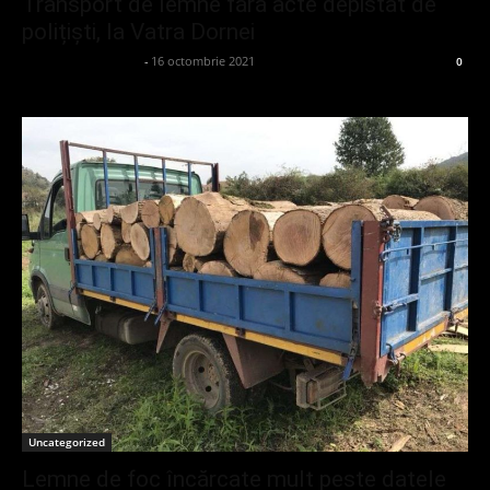
Transport de lemne fără acte depistat de
polițiști, la Vatra Dornei
admin_client414162
-
16 octombrie 2021
0
Uncategorized
Lemne de foc încărcate mult peste datele