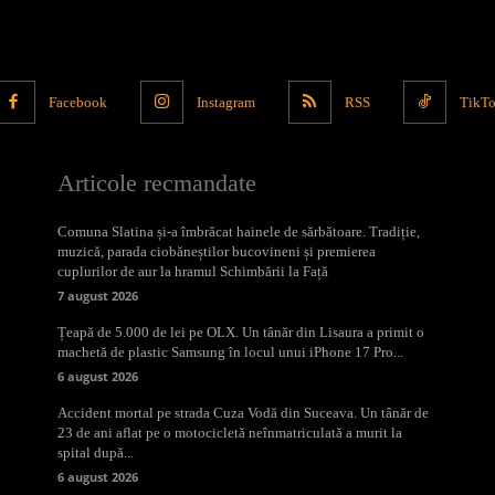
Facebook
Instagram
RSS
TikT
Articole recmandate
Comuna Slatina și-a îmbrăcat hainele de sărbătoare. Tradiție,
muzică, parada ciobăneștilor bucovineni și premierea
cuplurilor de aur la hramul Schimbării la Față
7 august 2026
Țeapă de 5.000 de lei pe OLX. Un tânăr din Lisaura a primit o
machetă de plastic Samsung în locul unui iPhone 17 Pro...
6 august 2026
Accident mortal pe strada Cuza Vodă din Suceava. Un tânăr de
23 de ani aflat pe o motocicletă neînmatriculată a murit la
spital după...
6 august 2026