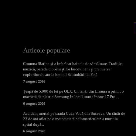
Articole populare
Comuna Slatina și-a îmbrăcat hainele de sărbătoare. Tradiție,
muzică, parada ciobăneștilor bucovineni și premierea
cuplurilor de aur la hramul Schimbării la Față
7 august 2026
Țeapă de 5.000 de lei pe OLX. Un tânăr din Lisaura a primit o
machetă de plastic Samsung în locul unui iPhone 17 Pro...
6 august 2026
Accident mortal pe strada Cuza Vodă din Suceava. Un tânăr de
23 de ani aflat pe o motocicletă neînmatriculată a murit la
spital după...
6 august 2026