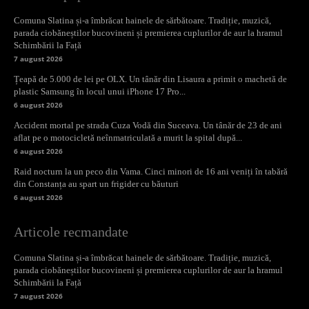
Comuna Slatina și-a îmbrăcat hainele de sărbătoare. Tradiție, muzică,
parada ciobăneștilor bucovineni și premierea cuplurilor de aur la hramul
Schimbării la Față
7 august 2026
Țeapă de 5.000 de lei pe OLX. Un tânăr din Lisaura a primit o machetă de
plastic Samsung în locul unui iPhone 17 Pro...
6 august 2026
Accident mortal pe strada Cuza Vodă din Suceava. Un tânăr de 23 de ani
aflat pe o motocicletă neînmatriculată a murit la spital după...
6 august 2026
Raid nocturn la un peco din Vama. Cinci minori de 16 ani veniți în tabără
din Constanța au spart un frigider cu băuturi
6 august 2026
Articole recmandate
Comuna Slatina și-a îmbrăcat hainele de sărbătoare. Tradiție, muzică,
parada ciobăneștilor bucovineni și premierea cuplurilor de aur la hramul
Schimbării la Față
7 august 2026