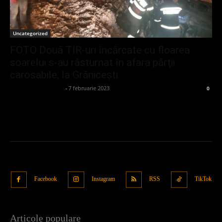
Uncategorized
FOTO Două TIR-uri încărcate cu floarea
soarelui s-au răsturnat în afara părții
carosabile, la Grănicești
admin_client414162
-
7 februarie 2023
0
Facebook
Instagram
RSS
TikTok
Articole populare