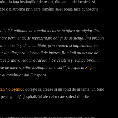
u-i în fața instituțiilor de resort, din țara unde locuiesc și
eze o platformă prin care românii să-și poată face cunoscute
ativ 7,5 milioane de români locuiesc în afara granițelor țării,
mare pertinentă, de reprezentare dar și de asistență. Îmi propun
mare corectă și de actualitate, prin crearea și implementarea
or din diaspora informații de interes. Românii au nevoie de
e face printr-o legătură rapidă între cetățeni și echipa biroului
de interes, către instituțiile de resort”, a explicat
Ștefan
r al românilor din Diaspora.
fan Voloșeniuc
dorește să creeze și un fond de urgență, un fond
este graniță și spitalizări ale celor care suferă diferite