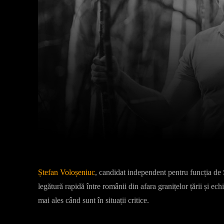
Facebook
X
Acțiune
Ștefan Voloșeniuc
, candidat independent pentru funcția de 
legătură rapidă între românii din afara granițelor țării și ech
mai ales când sunt în situații critice.