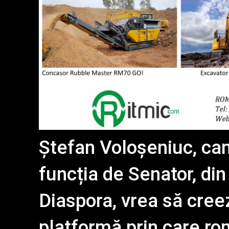
Ștefan Voloșeniuc, can
funcția de Senator, din
Diaspora, vrea să cre
platformă prin care româ