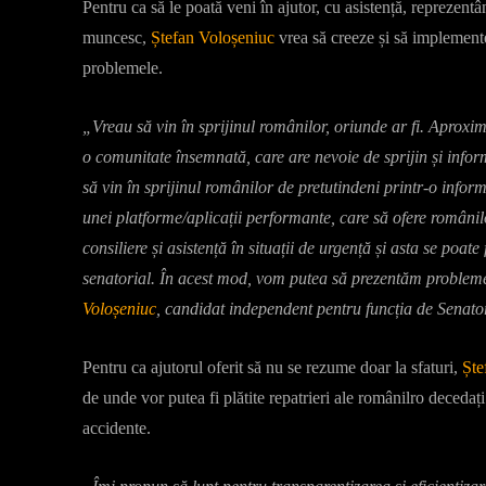
Pentru ca să le poată veni în ajutor, cu asistență, reprezentând
muncesc,
Ștefan Voloșeniuc
vrea să creeze și să implement
problemele.
„Vreau să vin în sprijinul românilor, oriunde ar fi. Aproxim
o comunitate însemnată, care are nevoie de sprijin și infor
să vin în sprijinul românilor de pretutindeni printr-o infor
unei platforme/aplicații performante, care să ofere românil
consiliere și asistență în situații de urgență și asta se poat
senatorial. În acest mod, vom putea să prezentăm problemele 
Voloșeniuc
, candidat independent pentru funcția de Senato
Pentru ca ajutorul oferit să nu se rezume doar la sfaturi,
Ște
de unde vor putea fi plătite repatrieri ale românilro decedați p
accidente.