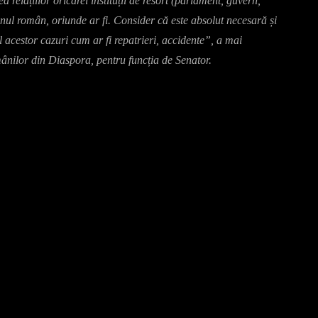
a relațiilor oricărei instituții de resort (parlament, guvern,
nul român, oriunde ar fi. Consider că este absolut necesară și
 acestor cazuri cum ar fi repatrieri, accidente”, a mai
ânilor din Diaspora, pentru funcția de Senator.