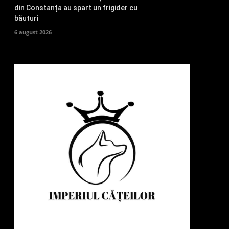
din Constanța au spart un frigider cu
băuturi
6 august 2026