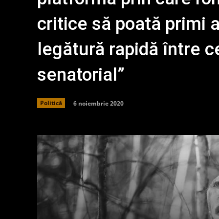
critice să poată primi 
legătură rapidă între c
senatorial”
6 noiembrie 2020
Politică