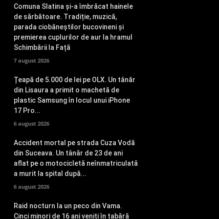
Comuna Slatina și-a îmbrăcat hainele
de sărbătoare. Tradiție, muzică,
parada ciobăneștilor bucovineni și
premierea cuplurilor de aur la hramul
Schimbării la Față
7 august 2026
Țeapă de 5.000 de lei pe OLX. Un tânăr
din Lisaura a primit o machetă de
plastic Samsung în locul unui iPhone
17 Pro...
6 august 2026
Accident mortal pe strada Cuza Vodă
din Suceava. Un tânăr de 23 de ani
aflat pe o motocicletă neînmatriculată
a murit la spital după...
6 august 2026
Raid nocturn la un peco din Vama.
Cinci minori de 16 ani veniți în tabără