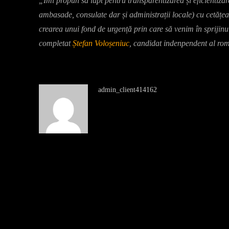
„Îmi propun să lupt pentru transparentizarea și eficientizare
ambasade, consulate dar și administrații locale) cu cetățea
crearea unui fond de urgență prin care să venim în sprijinul
completat
Ștefan Voloșeniuc
, candidat indenpendent al rom
admin_client414162