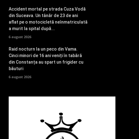
Accident mortal pe strada Cuza Vodă
din Suceava. Un tânăr de 23 de ani
aflat pe o motocicletă neînmatriculată
a murit la spital după...
6 august 2026
Raid nocturn la un peco din Vama.
Cinci minori de 16 ani veniți în tabără
din Constanța au spart un frigider cu
băuturi
6 august 2026