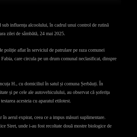
 sub influența alcoolului, în cadrul unui control de rutină
seara zilei de sâmbătă, 24 mai 2025.
e poliție aflat în serviciul de patrulare pe raza comunei
 Fabia, care circula pe un drum comunal neclasificat, dinspre
ncuța H., cu domiciliul în satul și comuna Șerbăuți. În
tate și pe cele ale autovehiculului, au observat că șoferița
estarea acesteia cu aparatul etilotest.
ur în aerul expirat, ceea ce a impus măsuri suplimentare.
ce Siret, unde i-au fost recoltate două mostre biologice de