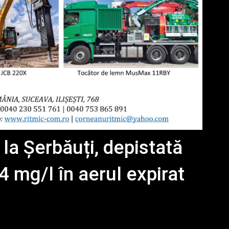
c la Șerbăuți, depistată
4 mg/l în aerul expirat