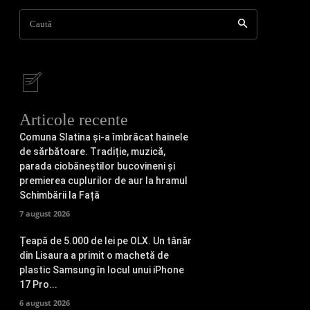
Caută
Articole recente
Comuna Slatina și-a îmbrăcat hainele
de sărbătoare. Tradiție, muzică,
parada ciobăneștilor bucovineni și
premierea cuplurilor de aur la hramul
Schimbării la Față
7 august 2026
Țeapă de 5.000 de lei pe OLX. Un tânăr
din Lisaura a primit o machetă de
plastic Samsung în locul unui iPhone
17 Pro...
6 august 2026