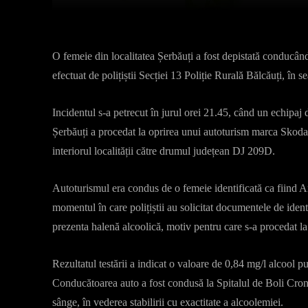
O femeie din localitatea Șerbăuți a fost depistată conducând
efectuat de polițiștii Secției 13 Poliție Rurală Bălcăuți, în 
Incidentul s-a petrecut în jurul orei 21.45, când un echipaj d
Șerbăuți a procedat la oprirea unui autoturism marca Skoda
interiorul localității către drumul județean DJ 209D.
Autoturismul era condus de o femeie identificată ca fiind A
momentul în care polițiștii au solicitat documentele de identi
prezenta halenă alcoolică, motiv pentru care s-a procedat la t
Rezultatul testării a indicat o valoare de 0,84 mg/l alcool p
Conducătoarea auto a fost condusă la Spitalul de Boli Croni
sânge, în vederea stabilirii cu exactitate a alcoolemiei.