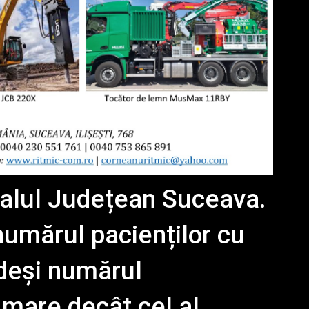
italul Județean Suceava.
umărul pacienților cu
 deși numărul
 mare decât cel al