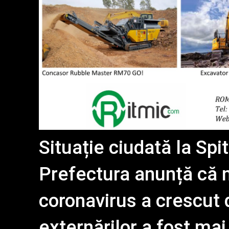
Situație ciudată la Sp
Prefectura anunță că n
coronavirus a crescut
externărilor a fost mai