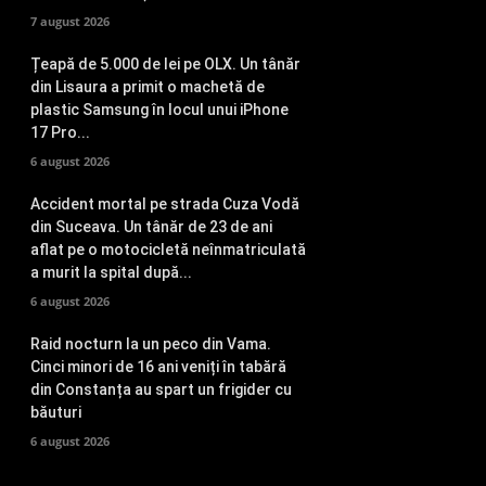
7 august 2026
Țeapă de 5.000 de lei pe OLX. Un tânăr
din Lisaura a primit o machetă de
plastic Samsung în locul unui iPhone
17 Pro...
6 august 2026
Accident mortal pe strada Cuza Vodă
din Suceava. Un tânăr de 23 de ani
aflat pe o motocicletă neînmatriculată
a murit la spital după...
6 august 2026
Raid nocturn la un peco din Vama.
Cinci minori de 16 ani veniți în tabără
din Constanța au spart un frigider cu
băuturi
6 august 2026