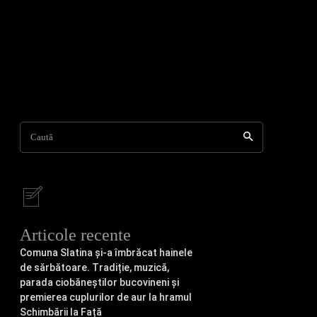
Caută
Articole recente
Comuna Slatina și-a îmbrăcat hainele
de sărbătoare. Tradiție, muzică,
parada ciobăneștilor bucovineni și
premierea cuplurilor de aur la hramul
Schimbării la Față