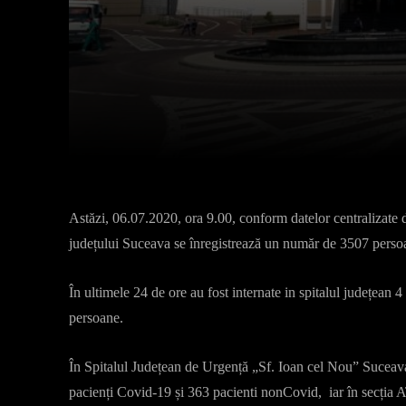
Facebook
X
Acțiune
Astăzi, 06.07.2020, ora 9.00, conform datelor centralizate 
județului Suceava se înregistrează un număr de 3507 persoa
În ultimele 24 de ore au fost internate in spitalul județean
persoane.
În Spitalul Județean de Urgență „Sf. Ioan cel Nou” Suceava
pacienți Covid-19 și 363 pacienti nonCovid, iar în secția AT