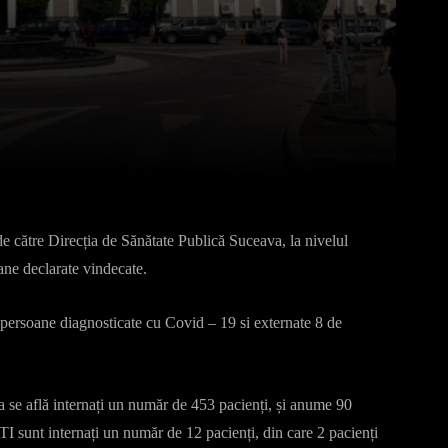
Pinterest
WhatsApp
de către Direcția de Sănătate Publică Suceava, la nivelul
ne declarate vindecate.
 4 persoane diagnosticate cu Covid – 19 si externate 8 de
 se află internați un număr de 453 pacienți, și anume 90
I sunt internați un număr de 12 pacienți, din care 2 pacienți