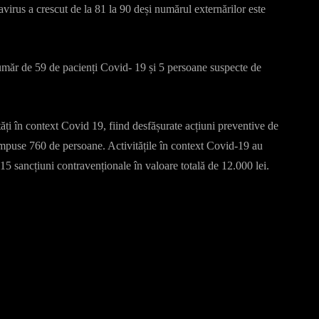
virus a crescut de la 81 la 90 deși numărul externărilor este
număr de 59 de pacienți Covid- 19 și 5 persoane suspecte de
vități în context Covid 19, fiind desfășurate acțiuni preventive de
or impuse 760 de persoane. Activitățile în context Covid-19 au
e 15 sancțiuni contravenționale în valoare totală de 12.000 lei.