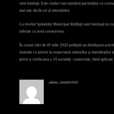
sunt intubați. Este ciudat cum numărul pacienților cu corona
mai mic decât cel al internărilor.
La nivelul Spitalului Municipal Rădăuți sunt internați un 
infecție cu noul coronavirus.
În cursul zilei de 05 iulie 2020 polițiștii au desfășurat acti
instruite cu privire la respectarea măsurilor și interdicțiil
privit și verificarea a 19 societăți comerciale, fiind aplicat
admin_client414162