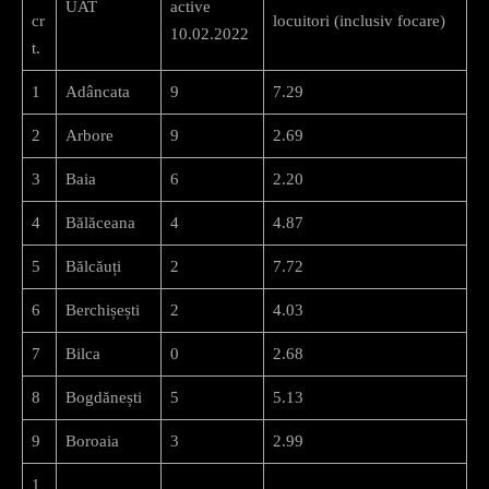
UAT
active
cr
locuitori (inclusiv focare)
10.02.2022
t.
1
Adâncata
9
7.29
2
Arbore
9
2.69
3
Baia
6
2.20
4
Bălăceana
4
4.87
5
Bălcăuți
2
7.72
6
Berchișești
2
4.03
7
Bilca
0
2.68
8
Bogdănești
5
5.13
9
Boroaia
3
2.99
1