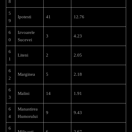
8
5
Ipotesti
41
12.76
9
6
Izvoarele
3
4.23
0
Sucevei
6
Liteni
2
2.05
1
6
Marginea
5
2.18
2
6
Malini
14
1.91
3
6
Manastirea
9
9.43
4
Humorului
6
Milisauti
6
2.67