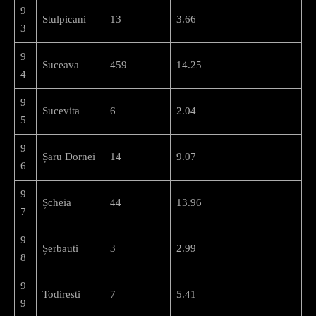
9
Stulpicani
13
3.66
3
9
Suceava
459
14.25
4
9
Sucevita
6
2.04
5
9
Șaru Dornei
14
9.07
6
9
Șcheia
44
13.96
7
9
Șerbauti
3
2.99
8
9
Todiresti
7
5.41
9