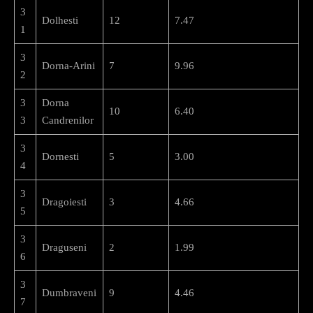
3
Dolhesti
12
7.47
1
3
Dorna-Arini
7
9.96
2
3
Dorna
10
6.40
3
Candrenilor
3
Dornesti
5
3.00
4
3
Dragoiesti
3
4.66
5
3
Draguseni
2
1.99
6
3
Dumbraveni
9
4.46
7