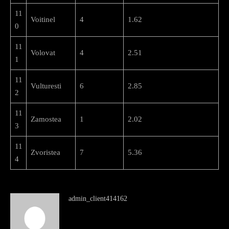
11
Voitinel
4
1.62
0
11
Volovat
4
2.51
1
11
Vulturesti
6
2.85
2
11
Zamostea
1
2.02
3
11
Zvoristea
7
5.36
4
admin_client414162