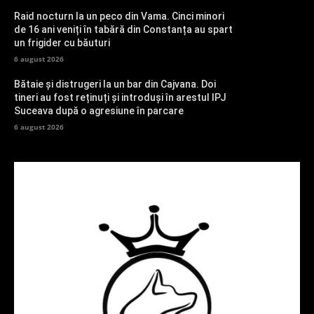
Raid nocturn la un peco din Vama. Cinci minori
de 16 ani veniți în tabără din Constanța au spart
un frigider cu băuturi
6 august 2026
Bătaie și distrugeri la un bar din Cajvana. Doi
tineri au fost reținuți și introduși în arestul IPJ
Suceava după o agresiune în parcare
6 august 2026