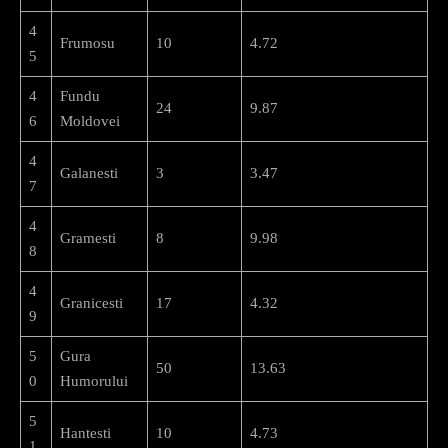
4
Frumosu
10
4.72
5
4
Fundu
24
9.87
6
Moldovei
4
Galanesti
3
3.47
7
4
Gramesti
8
9.98
8
4
Granicesti
17
4.32
9
5
Gura
50
13.63
0
Humorului
5
Hantesti
10
4.73
1