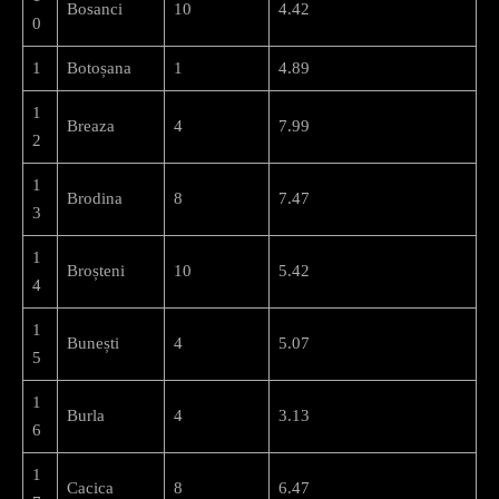
Bosanci
10
4.42
0
1
Botoșana
1
4.89
1
Breaza
4
7.99
2
1
Brodina
8
7.47
3
1
Broșteni
10
5.42
4
1
Bunești
4
5.07
5
1
Burla
4
3.13
6
1
Cacica
8
6.47