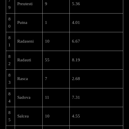
7
Preutesti
9
5.36
9
8
Putna
1
4.01
0
8
Radaseni
10
6.67
1
8
Radauti
55
8.19
2
8
Rasca
7
2.68
3
8
Sadova
11
7.31
4
8
Salcea
10
4.55
5