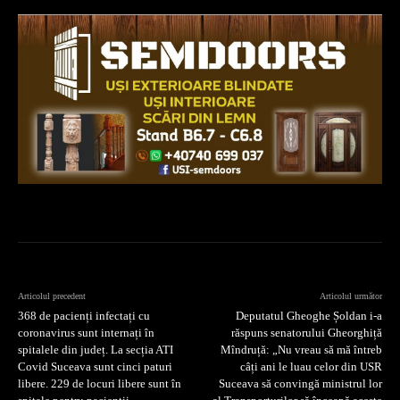
Articolul precedent
Articolul următor
368 de pacienți infectați cu
Deputatul Gheoghe Șoldan i-a
coronavirus sunt internați în
răspuns senatorului Gheorghiță
spitalele din județ. La secția ATI
Mîndruță: „Nu vreau să mă întreb
Covid Suceava sunt cinci paturi
câți ani le luau celor din USR
libere. 229 de locuri libere sunt în
Suceava să convingă ministrul lor