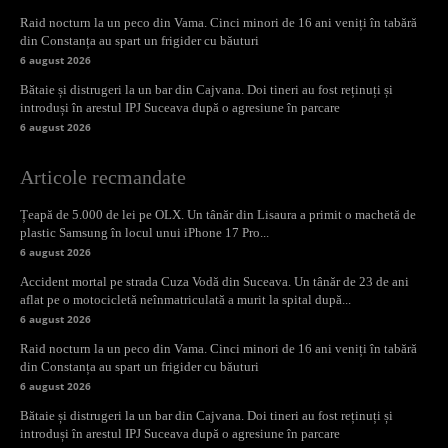
Raid nocturn la un peco din Vama. Cinci minori de 16 ani veniți în tabără
din Constanța au spart un frigider cu băuturi
6 august 2026
Bătaie și distrugeri la un bar din Cajvana. Doi tineri au fost reținuți și
introduși în arestul IPJ Suceava după o agresiune în parcare
6 august 2026
Articole recmandate
Țeapă de 5.000 de lei pe OLX. Un tânăr din Lisaura a primit o machetă de
plastic Samsung în locul unui iPhone 17 Pro...
6 august 2026
Accident mortal pe strada Cuza Vodă din Suceava. Un tânăr de 23 de ani
aflat pe o motocicletă neînmatriculată a murit la spital după...
6 august 2026
Raid nocturn la un peco din Vama. Cinci minori de 16 ani veniți în tabără
din Constanța au spart un frigider cu băuturi
6 august 2026
Bătaie și distrugeri la un bar din Cajvana. Doi tineri au fost reținuți și
introduși în arestul IPJ Suceava după o agresiune în parcare