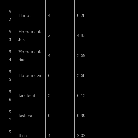
5
Hartop
4
6.28
2
5
Horodnic de
2
4.83
3
Jos
5
Horodnic de
4
3.69
4
Sus
5
Horodniceni
6
5.68
5
5
Iacobeni
5
6.13
6
5
Iaslovat
0
0.99
7
5
Ilisesti
4
3.03