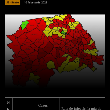
Sănătate
10 februarie 2022
Facebook
X
Pinterest
What
N
Cazuri
r.
Rata de infectări la mia de