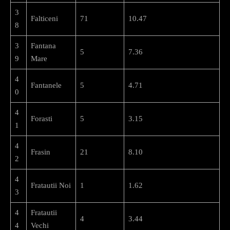
3
Falticeni
71
10.47
8
3
Fantana
5
7.36
9
Mare
4
Fantanele
5
4.71
0
4
Forasti
5
3.15
1
4
Frasin
21
8.10
2
4
Fratautii Noi
1
1.62
3
4
Fratautii
4
3.44
4
Vechi