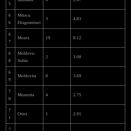
5
6
Mitocu
3
4.83
6
Dragomirnei
6
Moara
19
8.12
7
6
Moldova-
2
3.08
8
Sulita
6
Moldovita
8
3.69
9
7
Musenita
4
2.75
0
7
Ostra
1
2.91
1
7