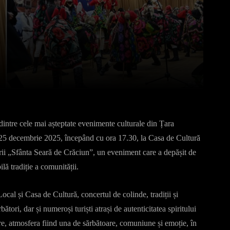
Pinterest
WhatsApp
intre cele mai așteptate evenimente culturale din Țara
, 25 decembrie 2025, începând cu ora 17.30, la Casa de Cultură
ării „Sfânta Seară de Crăciun”, un eveniment care a depășit de
lă tradiție a comunității.
al și Casa de Cultură, concertul de colinde, tradiții și
rbători, dar și numeroși turiști atrași de autenticitatea spiritului
e, atmosfera fiind una de sărbătoare, comuniune și emoție, în