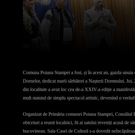
Facebook
X
Acțiune
Comuna Poiana Stampei a fost, și în acest an, gazda unuia d
Dornelor, dedicat marii sărbători a Nașterii Domnului. Joi
din localitate a avut loc cea de-a XXIV-a ediție a manifest
mult statutul de simplu spectacol artistic, devenind o veritabi
Organizat de Primăria comunei Poiana Stampei, Consiliul Loc
obiceiuri a reunit localnici, fii ai satului reveniți acasă de să
bucovinean. Sala Casei de Cultură s-a dovedit neîncăpătoar