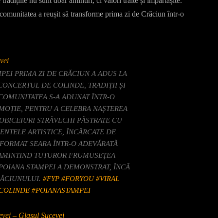
radițiile nu sunt doar amintiri, ci valori trăite și împărtășite.
 comunitatea a reușit să transforme prima zi de Crăciun într-o
vei
PEI PRIMA ZI DE CRĂCIUN A ADUS LA
CONCERTUL DE COLINDE, TRADIȚII ȘI
 COMUNITATEA S-A ADUNAT ÎNTR-O
EMOȚIE, PENTRU A CELEBRA NAȘTEREA
OBICEIURI STRĂVECHI PĂSTRATE CU
ENTELE ARTISTICE, ÎNCĂRCATE DE
NSFORMAT SEARA ÎNTR-O ADEVĂRATĂ
EAMINTIND TUTUROR FRUMUSEȚEA
 POIANA STAMPEI A DEMONSTRAT, ÎNCĂ
CRĂCIUNULUI.
#FYP
#FORYOU
#VIRAL
COLINDE
#POIANASTAMPEI
evei – Glasul Sucevei