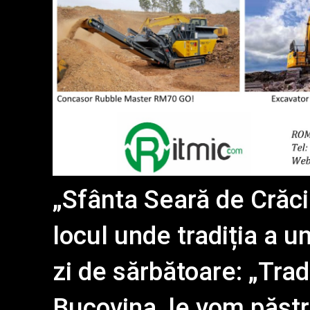
„Sfânta Seară de Crăc
locul unde tradiția a u
zi de sărbătoare: „Tradiț
Bucovina, le vom păstr