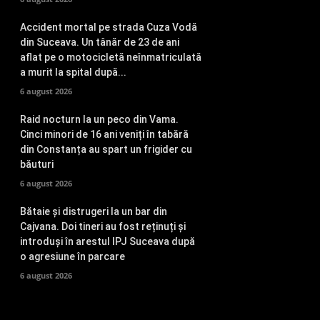
Accident mortal pe strada Cuza Vodă
din Suceava. Un tânăr de 23 de ani
aflat pe o motocicletă neînmatriculată
a murit la spital după...
6 august 2026
Raid nocturn la un peco din Vama.
Cinci minori de 16 ani veniți în tabără
din Constanța au spart un frigider cu
băuturi
6 august 2026
Bătaie și distrugeri la un bar din
Cajvana. Doi tineri au fost reținuți și
introduși în arestul IPJ Suceava după
o agresiune în parcare
6 august 2026