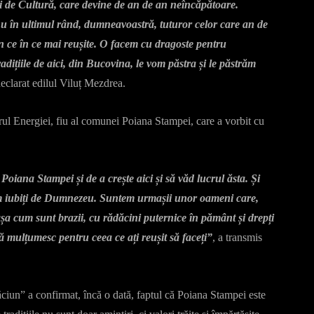
 de Cultură, care devine de an de an neîncăpătoare.
u în ultimul rând, dumneavoastră, tuturor celor care an de
n ce în ce mai reușite. O facem cu dragoste pentru
dițiile de aici, din Bucovina, le vom păstra și le păstrăm
declarat edilul Viluț Mezdrea.
trul Energiei, fiu al comunei Poiana Stampei, care a vorbit cu
oiana Stampei și de a crește aici și să văd lucrul ăsta. Și
tem iubiți de Dumnezeu. Suntem urmașii unor oameni care,
așa cum sunt brazii, cu rădăcini puternice în pământ și drepți
ă mulțumesc pentru ceea ce ați reușit să faceți”
, a transmis
ciun” a confirmat, încă o dată, faptul că Poiana Stampei este