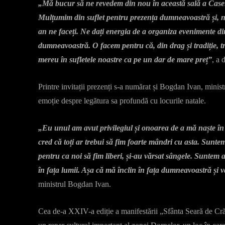
„Mă bucur să ne revedem din nou în această sală a Casei
Mulțumim din suflet pentru prezența dumneavoastră și, n
an ne faceți. Ne dați energia de a organiza evenimente di
dumneavoastră. O facem pentru că, din drag și tradiție, tra
mereu în sufletele noastre ca pe un dar de mare preț”
, a 
Printre invitații prezenți s-a numărat și Bogdan Ivan, minis
emoție despre legătura sa profundă cu locurile natale.
„Eu unul am avut privilegiul și onoarea de a mă naște în P
cred că toți ar trebui să fim foarte mândri cu asta. Sun
pentru ca noi să fim liberi, și-au vărsat sângele. Suntem 
în fața lumii. Așa că mă înclin în fața dumneavoastră și v
ministrul Bogdan Ivan.
Cea de-a XXIV-a ediție a manifestării „Sfânta Seară de Cră