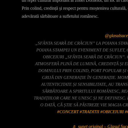
un reper cultural important al zonei Dornelor, un loc în care t
Prin colind, credință și respect pentru moștenirea culturală,
adevărată sărbătoare a sufletului românesc.
@glasulsuce
„SFÂNTA SEARĂ DE CRĂCIUN” LA POIANA STAM
POIANA STAMPEI UN EVENIMENT DE SUFLET, 
OBICEIURI „SFÂNTA SEARĂ DE CRĂCIUN”.
ATMOSFERĂ PLINĂ DE LUMINĂ, CREDINȚĂ ȘI 
DOMNULUI PRIN COLIND, PORT POPULAR ȘI 
GRIJĂ DIN GENERAȚIE ÎN GENERAȚIE. MOM
AUTENTICITATE ȘI SENSIBILITATE, AU TRA
SĂRBĂTOARE A SPIRITULUI ROMÂNESC, R
TRADIȚIILOR CARE NE UNESC ȘI NE DEFINESC.
O DATĂ, CĂ ȘTIE SĂ PĂSTREZE VIE MAGIA 
#CONCERT
#TRADITII
#OBICEIURI
#
♬ sunet original – Glasul Suc