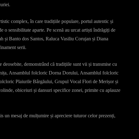
uriei.
stic complex, în care tradițiile populare, portul autentic și
 o sensibilitate aparte. Pe scenă au urcat artiști îndrăgiți de
h și Banto dos Santos, Raluca Vasiliu Corujan și Diana
inament serii.
 deosebite, demonstrând că tradițiile sunt vii și transmise cu
enița, Ansamblul folcloric Dorna Dorului, Ansamblul folcloric
lcloric Plaiurile Bârgăului, Grupul Vocal Flori de Merișor și
linde, obiceiuri și dansuri specifice zonei, primite cu aplauze
 un mesaj de mulțumire și apreciere tuturor celor prezenți,