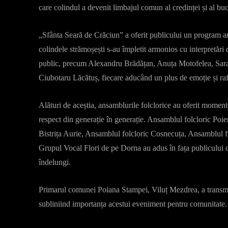
care colindul a devenit limbajul comun al credinței și al buc
„Sfânta Seară de Crăciun” a oferit publicului un program arti
colindele strămoșești s-au împletit armonios cu interpretări de
public, precum Alexandru Brădățan, Anuța Motofelea, Sara
Ciubotaru Lăcătuș, fiecare aducând un plus de emoție și raf
Alături de aceștia, ansamblurile folclorice au oferit momente
respect din generație în generație. Ansamblul folcloric Poi
Bistrița Aurie, Ansamblul folcloric Cosnecuța, Ansamblul fo
Grupul Vocal Flori de pe Dorna au adus în fața publicului co
îndelungi.
Primarul comunei Poiana Stampei, Viluț Mezdrea, a transmis
subliniind importanța acestui eveniment pentru comunitate.