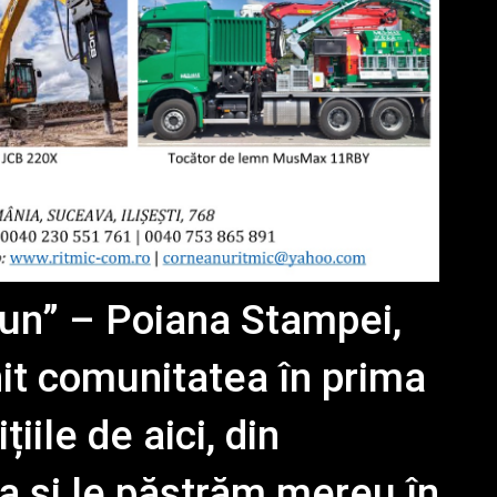
iun” – Poiana Stampei,
nit comunitatea în prima
iile de aici, din
a și le păstrăm mereu în