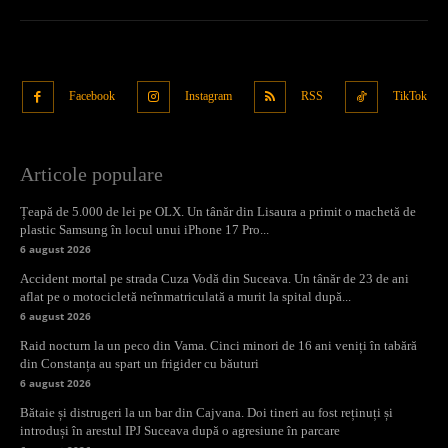
Facebook
Instagram
RSS
TikTok
Articole populare
Țeapă de 5.000 de lei pe OLX. Un tânăr din Lisaura a primit o machetă de
plastic Samsung în locul unui iPhone 17 Pro...
6 august 2026
Accident mortal pe strada Cuza Vodă din Suceava. Un tânăr de 23 de ani
aflat pe o motocicletă neînmatriculată a murit la spital după...
6 august 2026
Raid nocturn la un peco din Vama. Cinci minori de 16 ani veniți în tabără
din Constanța au spart un frigider cu băuturi
6 august 2026
Bătaie și distrugeri la un bar din Cajvana. Doi tineri au fost reținuți și
introduși în arestul IPJ Suceava după o agresiune în parcare