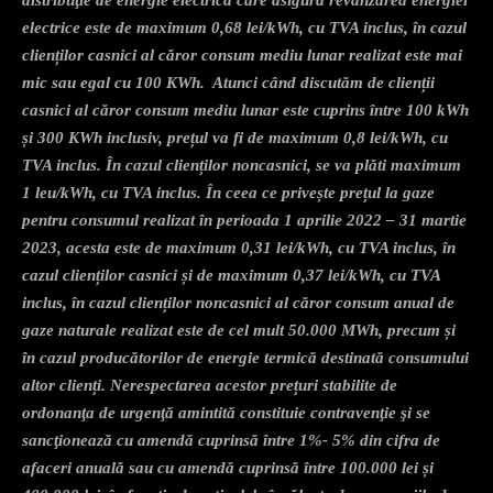
electrice este de maximum 0,68 lei/kWh, cu TVA inclus, în cazul
clienților casnici al căror consum mediu lunar realizat este mai
mic sau egal cu 100 KWh. Atunci când discutăm de clienții
casnici al căror consum mediu lunar este cuprins între 100 kWh
și 300 KWh inclusiv, prețul va fi de maximum 0,8 lei/kWh, cu
TVA inclus. În cazul clienților noncasnici, se va plăti maximum
1 leu/kWh, cu TVA inclus. În ceea ce privește prețul la gaze
pentru consumul realizat în perioada 1 aprilie 2022 – 31 martie
2023, acesta este de maximum 0,31 lei/kWh, cu TVA inclus, în
cazul clienților casnici și de maximum 0,37 lei/kWh, cu TVA
inclus, în cazul clienților noncasnici al căror consum anual de
gaze naturale realizat este de cel mult 50.000 MWh, precum și
în cazul producătorilor de energie termică destinată consumului
altor clienți. Nerespectarea acestor prețuri stabilite de
ordonanţa de urgenţă amintită constituie contravenţie şi se
sancţionează cu amendă cuprinsă între 1%- 5% din cifra de
afaceri anuală sau cu amendă cuprinsă între 100.000 lei și