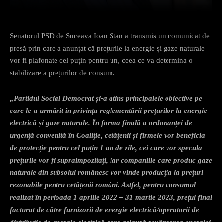
Senatorul PSD de Suceava Ioan Stan a transmis un comunicat de
presă prin care a anunțat că prețurile la energie și gaze naturale
vor fi plafonate cel puțin pentru un, ceea ce va determina o
stabilizare a prețurilor de consum.
„Partidul Social Democrat și-a atins principalele obiective pe
care le-a urmărit în privința reglementării prețurilor la energie
electrică și gaze naturale. În forma finală a ordonanței de
urgență convenită în Coaliție, cetățenii și firmele vor beneficia
de protecție pentru cel puțin 1 an de zile, cei care vor specula
prețurile vor fi supraimpozitați, iar companiile care produc gaze
naturale din subsolul românesc vor vinde producția la prețuri
rezonabile pentru cetățenii români. Astfel, pentru consumul
realizat în perioada 1 aprilie 2022 – 31 martie 2023, prețul final
facturat de către furnizorii de energie electrică/operatorii de
distribuţie de energie electrică care asigură revânzarea energiei