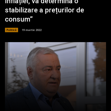
inflației, va determina o
stabilizare a prețurilor de
consum”
Politică
19 martie 2022
Facebook
X
Pinterest
What