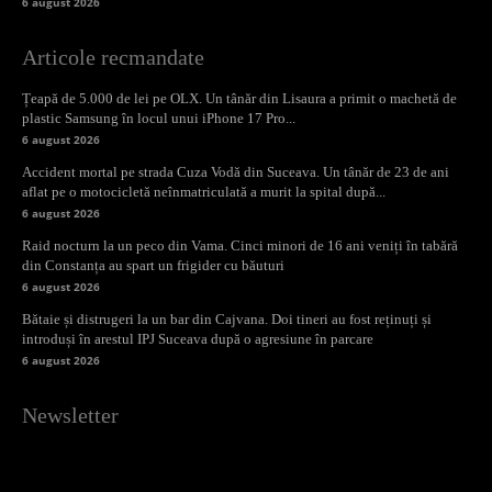
6 august 2026
Articole recmandate
Țeapă de 5.000 de lei pe OLX. Un tânăr din Lisaura a primit o machetă de
plastic Samsung în locul unui iPhone 17 Pro...
6 august 2026
Accident mortal pe strada Cuza Vodă din Suceava. Un tânăr de 23 de ani
aflat pe o motocicletă neînmatriculată a murit la spital după...
6 august 2026
Raid nocturn la un peco din Vama. Cinci minori de 16 ani veniți în tabără
din Constanța au spart un frigider cu băuturi
6 august 2026
Bătaie și distrugeri la un bar din Cajvana. Doi tineri au fost reținuți și
introduși în arestul IPJ Suceava după o agresiune în parcare
6 august 2026
Newsletter