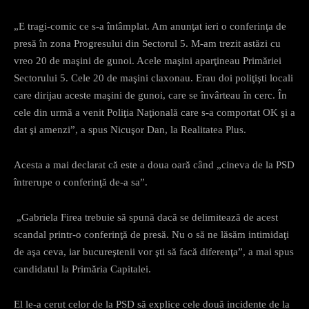
„E tragi-comic ce s-a întâmplat. Am anunţat ieri o conferinţa de
presă în zona Progresului din Sectorul 5. M-am trezit astăzi cu
vreo 20 de maşini de gunoi. Acele maşini aparţineau Primăriei
Sectorului 5. Cele 20 de maşini claxonau. Erau doi poliţişti locali
care dirijau aceste maşini de gunoi, care se învârteau în cerc. În
cele din urmă a venit Poliţia Naţională care s-a comportat OK şi a
dat şi amenzi”, a spus Nicuşor Dan, la Realitatea Plus.
Acesta a mai declarat că este a doua oară când „cineva de la PSD
întrerupe o conferinţă de-a sa”.
„Gabriela Firea trebuie să spună dacă se delimitează de acest
scandal printr-o conferinţă de presă. Nu o să ne lăsăm intimidaţi
de aşa ceva, iar bucureştenii vor şti să facă diferenţa”, a mai spus
candidatul la Primăria Capitalei.
El le-a cerut celor de la PSD să explice cele două incidente de la