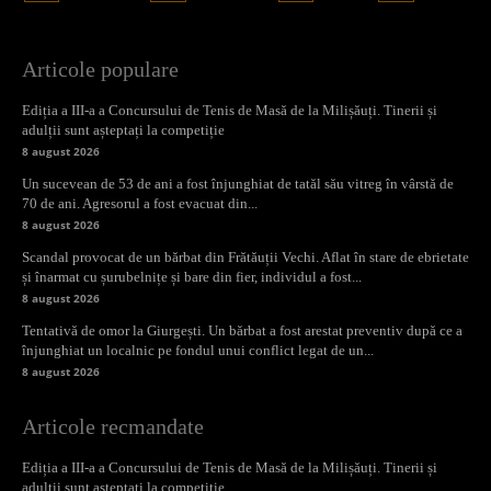
Articole populare
Ediția a III-a a Concursului de Tenis de Masă de la Milișăuți. Tinerii și
adulții sunt așteptați la competiție
8 august 2026
Un sucevean de 53 de ani a fost înjunghiat de tatăl său vitreg în vârstă de
70 de ani. Agresorul a fost evacuat din...
8 august 2026
Scandal provocat de un bărbat din Frătăuții Vechi. Aflat în stare de ebrietate
și înarmat cu șurubelnițe și bare din fier, individul a fost...
8 august 2026
Tentativă de omor la Giurgești. Un bărbat a fost arestat preventiv după ce a
înjunghiat un localnic pe fondul unui conflict legat de un...
8 august 2026
Articole recmandate
Ediția a III-a a Concursului de Tenis de Masă de la Milișăuți. Tinerii și
adulții sunt așteptați la competiție