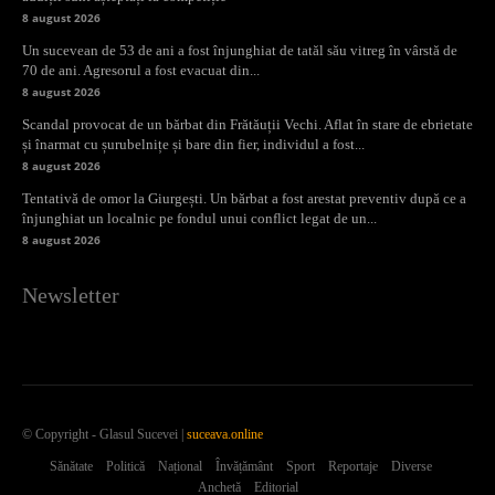
8 august 2026
Un sucevean de 53 de ani a fost înjunghiat de tatăl său vitreg în vârstă de
70 de ani. Agresorul a fost evacuat din...
8 august 2026
Scandal provocat de un bărbat din Frătăuții Vechi. Aflat în stare de ebrietate
și înarmat cu șurubelnițe și bare din fier, individul a fost...
8 august 2026
Tentativă de omor la Giurgești. Un bărbat a fost arestat preventiv după ce a
înjunghiat un localnic pe fondul unui conflict legat de un...
8 august 2026
Newsletter
© Copyright - Glasul Sucevei |
suceava.online
Sănătate
Politică
Național
Învățământ
Sport
Reportaje
Diverse
Anchetă
Editorial