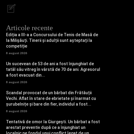
Articole recente
Ediția a III-a a Concursului de Tenis de Masă de
la Milișăuți. Tinerii și adulții sunt așteptați la
competiție
8 august 2026
Un sucevean de 53 de ani a fost înjunghiat de
tatăl său vitreg în vârstă de 70 de ani. Agresorul
a fost evacuat din...
8 august 2026
Scandal provocat de un bărbat din Frătăuții
Vechi. Aflat în stare de ebrietate și înarmat cu
șurubelnițe și bare din fier, individul a fost...
8 august 2026
Tentativă de omor la Giurgești. Un bărbat a fost
arestat preventiv după ce a înjunghiat un
localnic pe fondul unui conflict legat de un...