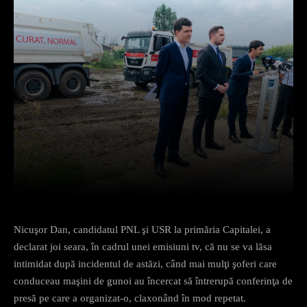
Facebook
X
Pinterest
What
Nicuşor Dan, candidatul PNL şi USR la primăria Capitalei, a
declarat joi seara, în cadrul unei emisiuni tv, că nu se va lăsa
intimidat după incidentul de astăzi, când mai mulţi şoferi care
conduceau maşini de gunoi au încercat să întrerupă conferinţa de
presă pe care a organizat-o, claxonând în mod repetat.