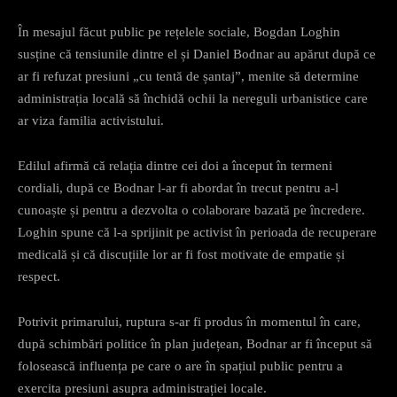
În mesajul făcut public pe rețelele sociale, Bogdan Loghin
susține că tensiunile dintre el și Daniel Bodnar au apărut după ce
ar fi refuzat presiuni „cu tentă de șantaj”, menite să determine
administrația locală să închidă ochii la nereguli urbanistice care
ar viza familia activistului.
Edilul afirmă că relația dintre cei doi a început în termeni
cordiali, după ce Bodnar l-ar fi abordat în trecut pentru a-l
cunoaște și pentru a dezvolta o colaborare bazată pe încredere.
Loghin spune că l-a sprijinit pe activist în perioada de recuperare
medicală și că discuțiile lor ar fi fost motivate de empatie și
respect.
Potrivit primarului, ruptura s-ar fi produs în momentul în care,
după schimbări politice în plan județean, Bodnar ar fi început să
folosească influența pe care o are în spațiul public pentru a
exercita presiuni asupra administrației locale.