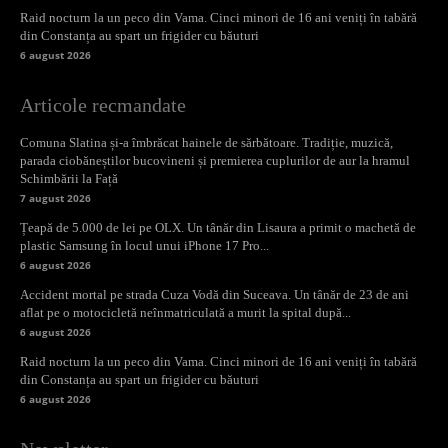
Raid nocturn la un peco din Vama. Cinci minori de 16 ani veniți în tabără
din Constanța au spart un frigider cu băuturi
6 august 2026
Articole recmandate
Comuna Slatina și-a îmbrăcat hainele de sărbătoare. Tradiție, muzică,
parada ciobăneștilor bucovineni și premierea cuplurilor de aur la hramul
Schimbării la Față
7 august 2026
Țeapă de 5.000 de lei pe OLX. Un tânăr din Lisaura a primit o machetă de
plastic Samsung în locul unui iPhone 17 Pro...
6 august 2026
Accident mortal pe strada Cuza Vodă din Suceava. Un tânăr de 23 de ani
aflat pe o motocicletă neînmatriculată a murit la spital după...
6 august 2026
Raid nocturn la un peco din Vama. Cinci minori de 16 ani veniți în tabără
din Constanța au spart un frigider cu băuturi
6 august 2026