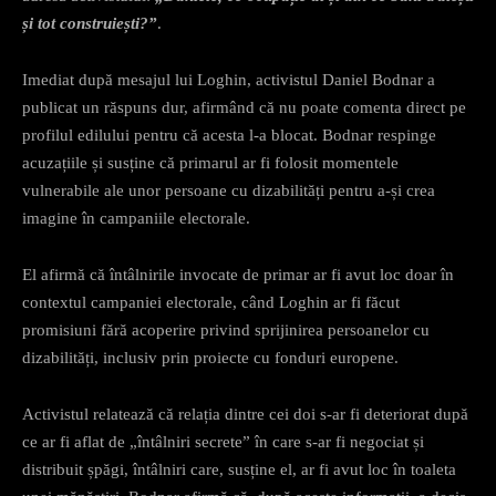
și tot construiești?”
.
Imediat după mesajul lui Loghin, activistul Daniel Bodnar a
publicat un răspuns dur, afirmând că nu poate comenta direct pe
profilul edilului pentru că acesta l-a blocat. Bodnar respinge
acuzațiile și susține că primarul ar fi folosit momentele
vulnerabile ale unor persoane cu dizabilități pentru a-și crea
imagine în campaniile electorale.
El afirmă că întâlnirile invocate de primar ar fi avut loc doar în
contextul campaniei electorale, când Loghin ar fi făcut
promisiuni fără acoperire privind sprijinirea persoanelor cu
dizabilități, inclusiv prin proiecte cu fonduri europene.
Activistul relatează că relația dintre cei doi s-ar fi deteriorat după
ce ar fi aflat de „întâlniri secrete” în care s-ar fi negociat și
distribuit șpăgi, întâlniri care, susține el, ar fi avut loc în toaleta