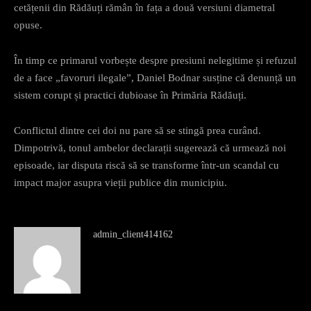
cetățenii din Rădăuți rămân în fața a două versiuni diametral
opuse.
În timp ce primarul vorbește despre presiuni nelegitime și refuzul
de a face „favoruri ilegale”, Daniel Bodnar susține că denunță un
sistem corupt și practici dubioase în Primăria Rădăuți.
Conflictul dintre cei doi nu pare să se stingă prea curând.
Dimpotrivă, tonul ambelor declarații sugerează că urmează noi
episoade, iar disputa riscă să se transforme într-un scandal cu
impact major asupra vieții publice din municipiu.
admin_client414162