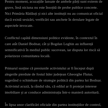
Pentru moment, acuzațiile lansate de ambele părți sunt extrem de
grave, însă niciuna nu este însoțită de probe publice concrete.
Nici Primăria Rădăuți și nici alte instituții nu au comunicat oficial
dacă există sesizări, verificări sau anchete în derulare legate de
aspectele invocate.
Conflictul capătă dimensiuni politice evidente, în contextul în
care atât Daniel Bodnar, cât și Bogdan Loghin au influență
semnificativă în mediul public sucevean, iar disputa lor riscă să
polarizeze comunitatea locală.
Primarul susține că presiunile activistului ar fi început după
alegerile pierdute de fostul lider județean Gheorghe Flutur,
sugerând o schimbare de strategie politică din partea lui Bodnar.
Activistul acuză, la rândul său, că edilul ar fi protejat interese
imobiliare și ar conduce administrația într-o manieră autoritară.
În lipsa unor clarificări oficiale din partea instituțiilor de control,