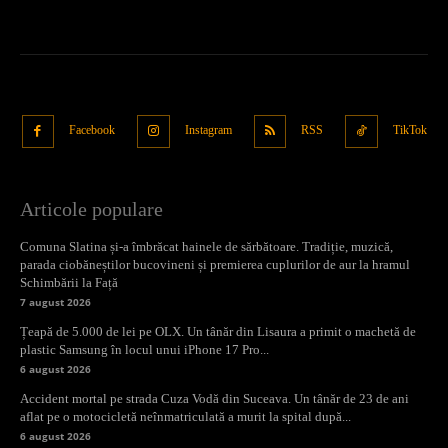
Facebook
Instagram
RSS
TikTok
Articole populare
Comuna Slatina și-a îmbrăcat hainele de sărbătoare. Tradiție, muzică,
parada ciobăneștilor bucovineni și premierea cuplurilor de aur la hramul
Schimbării la Față
7 august 2026
Țeapă de 5.000 de lei pe OLX. Un tânăr din Lisaura a primit o machetă de
plastic Samsung în locul unui iPhone 17 Pro...
6 august 2026
Accident mortal pe strada Cuza Vodă din Suceava. Un tânăr de 23 de ani
aflat pe o motocicletă neînmatriculată a murit la spital după...
6 august 2026