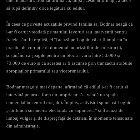
unei mănăstiri. Bodnar afirmă că, după aceste informații, a decis
să rupă definitiv orice legătură cu edilul.
În ceea ce privește acuzațiile privind familia sa, Bodnar neagă că
i-ar fi cerut vreodată primarului favoruri sau intervenții pentru
fratele său. În replică, el îl acuză pe Loghin că ar fi implicat în
practici de corupție în domeniul autorizărilor de construcții,
susținând că șpăgile pentru un bloc ar varia între 50.000 și
70.000 de euro și că acestea ar fi ascunse prin tranzacții atribuite
apropiaților primarului sau viceprimarului.
Bodnar merge și mai departe, afirmând că edilul i-ar fi cerut să
intervină pentru a forța un proprietar să-i vândă un spațiu
comercial în centrul orașului. În plus, activistul spune că Loghin
„confundă susținerea electorală cu supunerea” și îl acuză de
limbaj vulgar și de dispreț față de cetățeni în momente tensionate
din administrație.