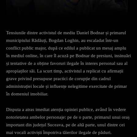
Facebook
X
Pinterest
What
Tensiunile dintre activistul de mediu Daniel Bodnar și primarul
municipiului Rădăuți, Bogdan Loghin, au escaladat într-un
conflict public major, după ce edilul a publicat un mesaj amplu
în mediul online, în care îl acuză pe Bodnar de presiuni, insinuări
și tentative de a obține favoruri ilegale în interes personal sau al
apropiaților săi. La scurt timp, activistul a replicat cu afirmații
grave privind presupuse practici de corupție din cadrul
administrației locale și influențe nelegitime exercitate de primar
în domeniul imobiliar.
Disputa a atras imediat atenția opiniei publice, având în vedere
notorietatea ambelor personaje: pe de o parte, primarul unui oraș
important din județul Suceava, pe de altă parte, unul dintre cei
mai vocali activiști împotriva tăierilor ilegale de păduri.