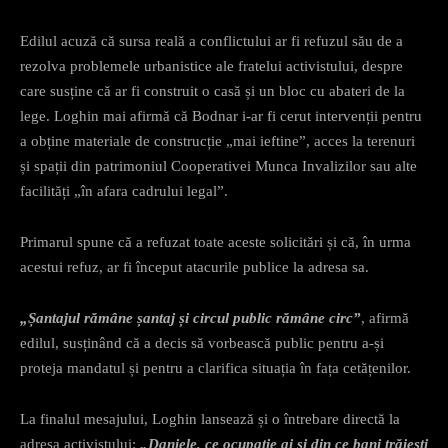
Edilul acuză că sursa reală a conflictului ar fi refuzul său de a
rezolva problemele urbanistice ale fratelui activistului, despre
care susține că ar fi construit o casă și un bloc cu abateri de la
lege. Loghin mai afirmă că Bodnar i-ar fi cerut intervenții pentru
a obține materiale de construcție „mai ieftine”, acces la terenuri
și spații din patrimoniul Cooperativei Munca Invalizilor sau alte
facilități „în afara cadrului legal”.
Primarul spune că a refuzat toate aceste solicitări și că, în urma
acestui refuz, ar fi început atacurile publice la adresa sa.
„Șantajul rămâne șantaj și circul public rămâne circ”
, afirmă
edilul, susținând că a decis să vorbească public pentru a-și
proteja mandatul și pentru a clarifica situația în fața cetățenilor.
La finalul mesajului, Loghin lansează și o întrebare directă la
adresa activistului:
„Daniele, ce ocupație ai și din ce bani trăiești