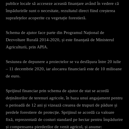
publice locale să acceseze această finanțare având în vedere că
împăduririle sunt o necesitate, rezultatul direct fiind creșterea
suprafețelor acoperite cu vegetație forestieră.
Schema de ajutor face parte din Programul Național de
Dezvoltare Rurală 2014-2020, și este finanțată de Ministerul
Agriculturii, prin APIA.
Sesiunea de depunere a proiectelor se va desfășura între 20 iulie
– 11 decembrie 2020, iar alocarea financiară este de 10 milioane
de euro.
Sprijinul financiar prin schema de ajutor de stat se acordă
deținătorilor de terenuri agricole, în baza unui angajament pentru
o perioadă de 12 ani și vizează crearea de trupuri de pădure și
perdele forestiere de protecție. Sprijinul se acordă ca valoare
fixă, reprezentată de costuri standard pe hectar pentru împădurire
și compensarea pierderilor de venit agricol, și anume: