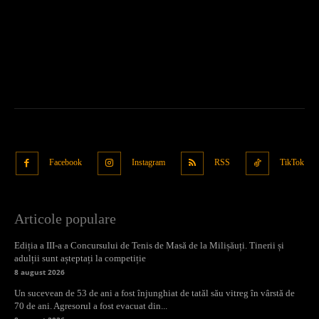
Facebook
Instagram
RSS
TikTok
Articole populare
Ediția a III-a a Concursului de Tenis de Masă de la Milișăuți. Tinerii și
adulții sunt așteptați la competiție
8 august 2026
Un sucevean de 53 de ani a fost înjunghiat de tatăl său vitreg în vârstă de
70 de ani. Agresorul a fost evacuat din...