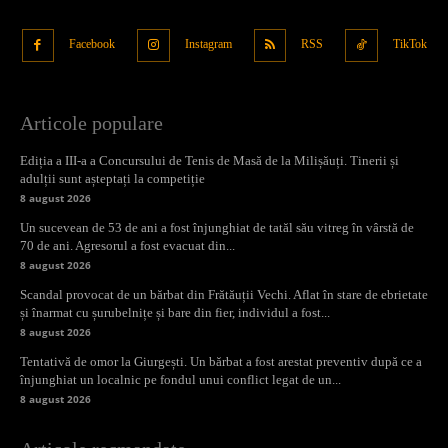
Facebook
Instagram
RSS
TikTok
Articole populare
Ediția a III-a a Concursului de Tenis de Masă de la Milișăuți. Tinerii și
adulții sunt așteptați la competiție
8 august 2026
Un sucevean de 53 de ani a fost înjunghiat de tatăl său vitreg în vârstă de
70 de ani. Agresorul a fost evacuat din...
8 august 2026
Scandal provocat de un bărbat din Frătăuții Vechi. Aflat în stare de ebrietate
și înarmat cu șurubelnițe și bare din fier, individul a fost...
8 august 2026
Tentativă de omor la Giurgești. Un bărbat a fost arestat preventiv după ce a
înjunghiat un localnic pe fondul unui conflict legat de un...
8 august 2026