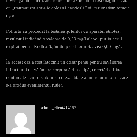
investigațiilor medicale, femeia de 67 de ani a fost diagnosticată
cu „traumatism amielic coloană cervicală” și „traumatism toracic
ușor”.
Polițiștii au procedat la testarea șoferilor cu aparatul etilotest,
rezultatul indicând o valoare de 0,29 mg/l alcool pur în aerul
expirat pentru Rodica S., în timp ce Florin S. avea 0,00 mg/l.
În accest caz a fost întocmit un dosar penal pentru săvârșirea
infracțiunii de vătămare corporală din culpă, cercetările fiind
continuate pentru stabilirea cu exactitate a împrejurărilor în care
s-a produs evenimentul rutier.
admin_client414162