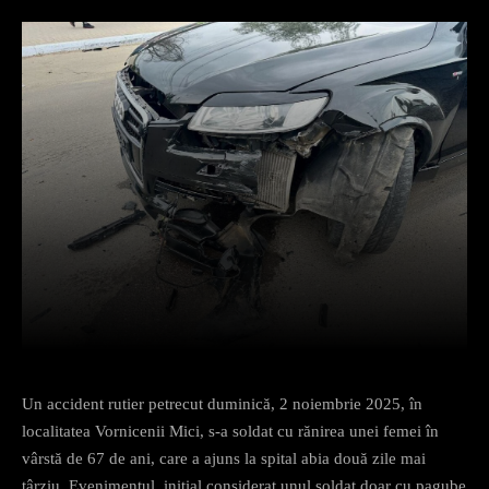
Facebook
X
Pinterest
What
Un accident rutier petrecut duminică, 2 noiembrie 2025, în
localitatea Vornicenii Mici, s-a soldat cu rănirea unei femei în
vârstă de 67 de ani, care a ajuns la spital abia două zile mai
târziu. Evenimentul, inițial considerat unul soldat doar cu pagube