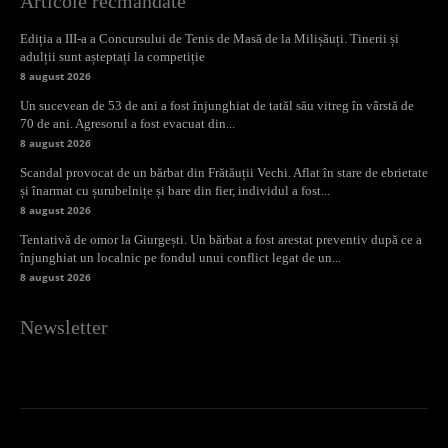
Articole recmandate
Ediția a III-a a Concursului de Tenis de Masă de la Milișăuți. Tinerii și
adulții sunt așteptați la competiție
8 august 2026
Un sucevean de 53 de ani a fost înjunghiat de tatăl său vitreg în vârstă de
70 de ani. Agresorul a fost evacuat din...
8 august 2026
Scandal provocat de un bărbat din Frătăuții Vechi. Aflat în stare de ebrietate
și înarmat cu șurubelnițe și bare din fier, individul a fost...
8 august 2026
Tentativă de omor la Giurgești. Un bărbat a fost arestat preventiv după ce a
înjunghiat un localnic pe fondul unui conflict legat de un...
8 august 2026
Newsletter