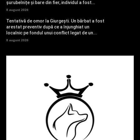
șurubelnițe și bare din fier, individul a fost...
8 august 2026
Tentativă de omor la Giurgești. Un bărbat a fost
arestat preventiv după ce a înjunghiat un
localnic pe fondul unui conflict legat de un...
8 august 2026