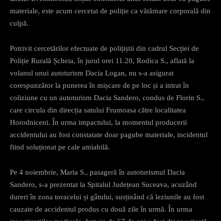
materiale, este acum cercetat de poliție ca vătămare corporală din
culpă.
Potrivit cercetărilor efectuate de polițiștii din cadrul Secției de
Poliție Rurală Șcheia, în jurul orei 11.20, Rodica S., aflată la
volanul unui autoturism Dacia Logan, nu s-a asigurat
corespunzător la punerea în mișcare de pe loc și a intrat în
coliziune cu un autoturism Dacia Sandero, condus de Florin S.,
care circula din direcția satului Frumoasa către localitatea
Horodniceni. În urma impactului, la momentul producerii
accidentului au fost constatate doar pagube materiale, incidentul
fiind soluționat pe cale amiabilă.
Pe 4 noiembrie, Maria S., pasageră în autoturismul Dacia
Sandero, s-a prezentat la Spitalul Județean Suceava, acuzând
dureri în zona toracelui și gâtului, susținând că leziunile au fost
cauzate de accidentul produs cu două zile în urmă. În urma