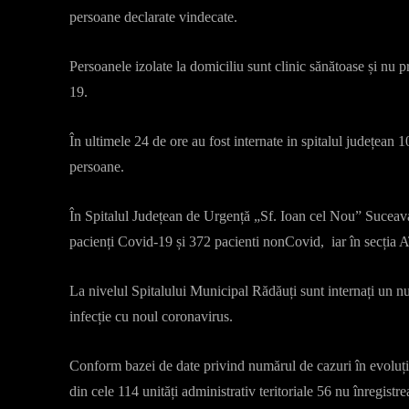
persoane declarate vindecate.
Persoanele izolate la domiciliu sunt clinic sănătoase și nu 
19.
În ultimele 24 de ore au fost internate in spitalul județean
persoane.
În Spitalul Județean de Urgență „Sf. Ioan cel Nou” Suceava
pacienți Covid-19 și 372 pacienti nonCovid, iar în secția AT
La nivelul Spitalului Municipal Rădăuți sunt internați un 
infecție cu noul coronavirus.
Conform bazei de date privind numărul de cazuri în evoluție l
din cele 114 unități administrativ teritoriale 56 nu înregistr