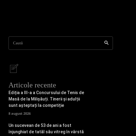
Caută
Articole recente
Ediția a III-a a Concursului de Tenis de
Masă de la Milișăuți. Tinerii și adulții
sunt așteptați la competiție
8 august 2026
Un sucevean de 53 de ani a fost
înjunghiat de tatăl său vitreg în vârstă