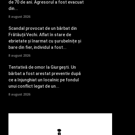
de 70 de ani. Agresorul a fost evacuat
din...
8 august 2026
Scandal provocat de un bărbat din
Frătăuții Vechi. Aflat în stare de
ebrietate și înarmat cu șurubelnițe și
bare din fier, individul a fost...
8 august 2026
Tentativă de omor la Giurgești. Un
bărbat a fost arestat preventiv după
ce a înjunghiat un localnic pe fondul
unui conflict legat de un...
8 august 2026