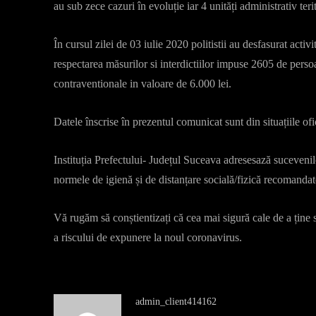
au sub zece cazuri în evoluție iar 4 unități administrativ teri
În cursul zilei de 03 iulie 2020 politistii au desfasurat activi
respectarea măsurilor si interdictiilor impuse 2605 de persoa
contraventionale in valoare de 6.000 lei.
Datele înscrise în prezentul comunicat sunt din situațiile ofi
Instituția Prefectului- Județul Suceava adresesază sucevenil
normele de igienă și de distanțare socială/fizică recomandate
Vă rugăm să conștientizați că cea mai sigură cale de a ți
a riscului de expunere la noul coronavirus.
admin_client414162