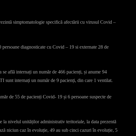
prezintă simptomatologie specifică afectării cu virusul Covid –
 10 persoane diagnosticate cu Covid – 19 si externate 28 de
 se află internați un număr de 466 pacienți, și anume 94
I sunt internați un număr de 9 pacienți, din care 1 ventilat.
număr de 55 de pacienți Covid- 19 și 6 persoane suspecte de
a nivelul unităților administrativ teritoriale, la data prezentă
ează niciun caz în evoluție, 49 au sub cinci cazuri în evoluție, 5