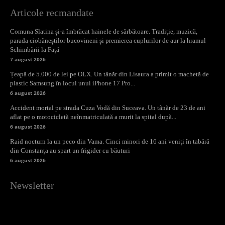
Articole recmandate
Comuna Slatina și-a îmbrăcat hainele de sărbătoare. Tradiție, muzică,
parada ciobăneștilor bucovineni și premierea cuplurilor de aur la hramul
Schimbării la Față
7 august 2026
Țeapă de 5.000 de lei pe OLX. Un tânăr din Lisaura a primit o machetă de
plastic Samsung în locul unui iPhone 17 Pro...
6 august 2026
Accident mortal pe strada Cuza Vodă din Suceava. Un tânăr de 23 de ani
aflat pe o motocicletă neînmatriculată a murit la spital după...
6 august 2026
Raid nocturn la un peco din Vama. Cinci minori de 16 ani veniți în tabără
din Constanța au spart un frigider cu băuturi
6 august 2026
Newsletter