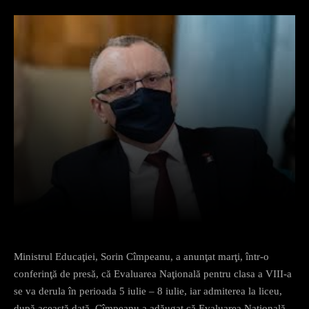
Facebook
X
Pinterest
What
Ministrul Educaţiei, Sorin Cîmpeanu, a anunţat marţi, într-o
conferinţă de presă, că Evaluarea Naţională pentru clasa a VIII-a
se va derula în perioada 5 iulie – 8 iulie, iar admiterea la liceu,
după această dată. Cîmpeanu a adăugat că Evaluarea Naţională