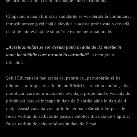
se facă doar atunci când localităţile intră în carantină.
Cîmpeanu a mai afirmat că simulările se vor derula în continuare,
întrucât prezenţa ridicată a elevilor la aceste probe este o dovadă
clară de interes faţă de simulările examenelor naţionale.
„Aceste simulări se vor derula până în data de 31 martie în
toate localităţile care nu sunt în carantină”
, a menţionat
oficialul.
Şeful Educaţiei a mai arătat că, pentru ca „perturbările să fie
minime”, a propus o serie de modificări la structura anului şcolar,
modificări care au următoarele avantaje: propunând o vacanţă de
primăvară care să înceapă în data de 2 aprilie până în data de 4
mai, această vacanţa va cuprinde perioada sărbătorilor pascale
fie că vorbim de sărbătorile pascale catolice din data de 4 aprilie,
fie că vorbim de cele ortodoxe în data de 2 mai.