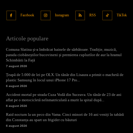
Facebook
Instagram
RSS
TikTok
Articole populare
Comuna Slatina și-a îmbrăcat hainele de sărbătoare. Tradiție, muzică,
parada ciobăneștilor bucovineni și premierea cuplurilor de aur la hramul
Schimbării la Față
7 august 2026
Țeapă de 5.000 de lei pe OLX. Un tânăr din Lisaura a primit o machetă de
plastic Samsung în locul unui iPhone 17 Pro...
6 august 2026
Accident mortal pe strada Cuza Vodă din Suceava. Un tânăr de 23 de ani
aflat pe o motocicletă neînmatriculată a murit la spital după...
6 august 2026
Raid nocturn la un peco din Vama. Cinci minori de 16 ani veniți în tabără
din Constanța au spart un frigider cu băuturi
6 august 2026