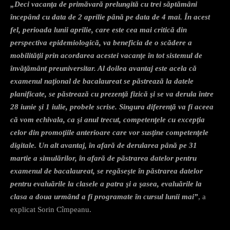
„Deci vacanţa de primăvară prelungită cu trei săptămâni
începând cu data de 2 aprilie până pe data de 4 mai. În acest
fel, perioada lunii aprilie, care este cea mai critică din
perspectiva epidemiologică, va beneficia de o scădere a
mobilităţii prin acordarea acestei vacanţe în tot sistemul de
învăţământ preuniversitar. Al doilea avantaj este acela că
examenul naţional de bacalaureat se păstrează la datele
planificate, se păstrează cu prezenţă fizică şi se va derula între
28 iunie şi 1 iulie, probele scrise. Singura diferenţă va fi aceea
că vom echivala, ca şi anul trecut, competenţele cu excepţia
celor din promoţiile anterioare care vor susţine competenţele
digitale. Un alt avantaj, în afară de derularea până pe 31
martie a simulărilor, în afară de păstrarea datelor pentru
examenul de bacalaureat, se regăseşte în păstrarea datelor
pentru evaluările la clasele a patra şi a şasea, evaluările la
clasa a doua urmând a fi programate în cursul lunii mai”
, a
explicat Sorin Cîmpeanu.