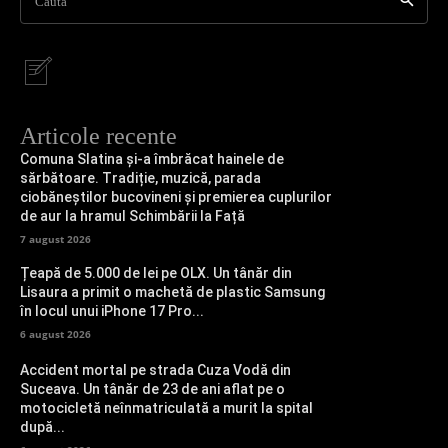
Caută
Articole recente
Comuna Slatina și-a îmbrăcat hainele de
sărbătoare. Tradiție, muzică, parada
ciobăneștilor bucovineni și premierea cuplurilor
de aur la hramul Schimbării la Față
7 august 2026
Țeapă de 5.000 de lei pe OLX. Un tânăr din
Lisaura a primit o machetă de plastic Samsung
în locul unui iPhone 17 Pro...
6 august 2026
Accident mortal pe strada Cuza Vodă din
Suceava. Un tânăr de 23 de ani aflat pe o
motocicletă neînmatriculată a murit la spital
după...