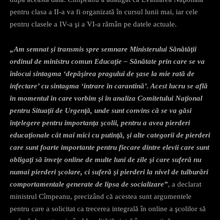
pentru clasa a II-a va fi organizată în cursul lunii mai, iar cele
pentru clasele a IV-a şi a VI-a rămân pe datele actuale.
„Am semnat şi transmis spre semnare Ministerului Sănătăţii
ordinul de ministru comun Educaţie – Sănătate prin care se va
înlocui sintagma ‘depăşirea pragului de şase la mie rată de
infectare’ cu sintagma ‘intrare în carantină’. Acest lucru se află
în momentul în care vorbim şi în analiza Comitetului Naţional
pentru Situaţii de Urgenţă, unde sunt convins că se va găsi
înţelegere pentru importanţa şcolii, pentru a avea pierderi
educaţionale cât mai mici cu putinţă, şi alte categorii de pierderi
care sunt foarte importante pentru fiecare dintre elevii care sunt
obligaţi să înveţe online de multe luni de zile şi care suferă nu
numai pierderi şcolare, ci suferă şi pierderi la nivel de tulburări
comportamentale generate de lipsa de socializare”
, a declarat
ministrul Cîmpeanu, precizând că acestea sunt argumentele
pentru care a solicitat ca trecerea integrală în online a şcolilor să