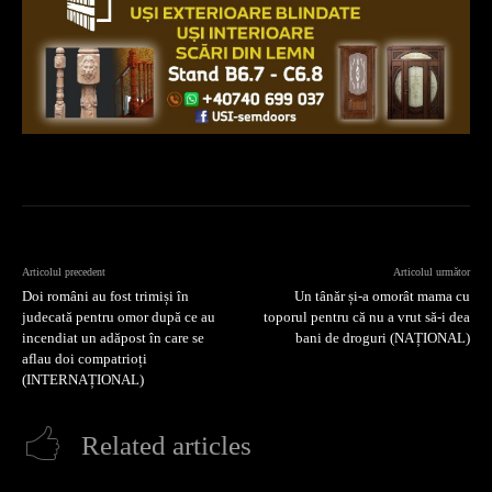
Articolul precedent
Articolul următor
Doi români au fost trimiși în
Un tânăr și-a omorât mama cu
judecată pentru omor după ce au
toporul pentru că nu a vrut să-i dea
incendiat un adăpost în care se
bani de droguri (NAȚIONAL)
aflau doi compatrioți
(INTERNAȚIONAL)
Related articles