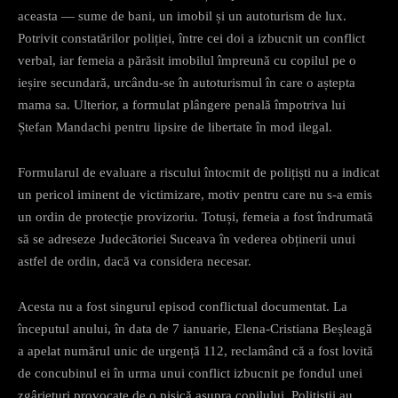
aceasta — sume de bani, un imobil și un autoturism de lux.
Potrivit constatărilor poliției, între cei doi a izbucnit un conflict
verbal, iar femeia a părăsit imobilul împreună cu copilul pe o
ieșire secundară, urcându-se în autoturismul în care o aștepta
mama sa. Ulterior, a formulat plângere penală împotriva lui
Ștefan Mandachi pentru lipsire de libertate în mod ilegal.
Formularul de evaluare a riscului întocmit de polițiști nu a indicat
un pericol iminent de victimizare, motiv pentru care nu s-a emis
un ordin de protecție provizoriu. Totuși, femeia a fost îndrumată
să se adreseze Judecătoriei Suceava în vederea obținerii unui
astfel de ordin, dacă va considera necesar.
Acesta nu a fost singurul episod conflictual documentat. La
începutul anului, în data de 7 ianuarie, Elena-Cristiana Beșleagă
a apelat numărul unic de urgență 112, reclamând că a fost lovită
de concubinul ei în urma unui conflict izbucnit pe fondul unei
zgârieturi provocate de o pisică asupra copilului. Polițiștii au