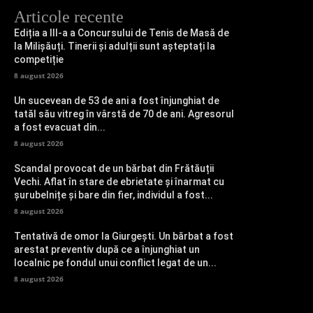
Articole recente
Ediția a III-a a Concursului de Tenis de Masă de
la Milișăuți. Tinerii și adulții sunt așteptați la
competiție
8 august 2026
Un sucevean de 53 de ani a fost înjunghiat de
tatăl său vitreg în vârstă de 70 de ani. Agresorul
a fost evacuat din...
8 august 2026
Scandal provocat de un bărbat din Frătăuții
Vechi. Aflat în stare de ebrietate și înarmat cu
șurubelnițe și bare din fier, individul a fost...
8 august 2026
Tentativă de omor la Giurgești. Un bărbat a fost
arestat preventiv după ce a înjunghiat un
localnic pe fondul unui conflict legat de un...
8 august 2026