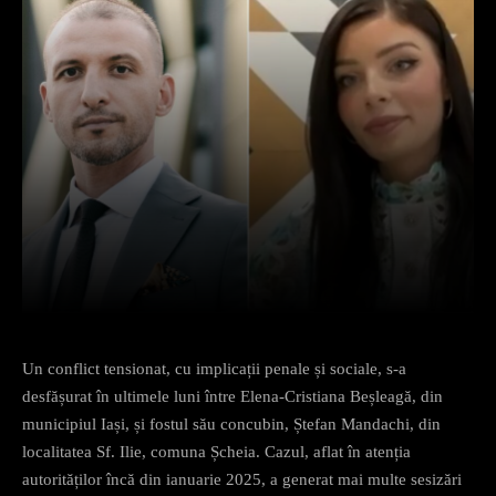
Facebook
X
Pinterest
What
Un conflict tensionat, cu implicații penale și sociale, s-a
desfășurat în ultimele luni între Elena-Cristiana Beșleagă, din
municipiul Iași, și fostul său concubin, Ștefan Mandachi, din
localitatea Sf. Ilie, comuna Șcheia. Cazul, aflat în atenția
autorităților încă din ianuarie 2025, a generat mai multe sesizări