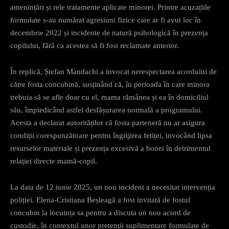
amenințări și rele tratamente aplicate minorei. Printre acuzațiile
formulate s-au numărat agresiuni fizice care ar fi avut loc în
decembrie 2022 și incidente de natură psihologică în prezența
copilului, fără ca acestea să fi fost reclamate anterior.
În replică, Ștefan Mandachi a invocat nerespectarea acordului de
către fosta concubină, susținând că, în perioada în care minora
trebuia să se afle doar cu el, mama rămânea și ea în domiciliul
său, împiedicând astfel desfășurarea normală a programului.
Acesta a declarat autorităților că fosta parteneră nu ar asigura
condiții corespunzătoare pentru îngrijirea fetiței, invocând lipsa
resurselor materiale și prezența excesivă a bonei în detrimentul
relației directe mamă-copil.
La data de 12 iunie 2025, un nou incident a necesitat intervenția
poliției. Elena-Cristiana Beșleagă a fost invitată de fostul
concubin la locuința sa pentru a discuta un nou acord de
custodie, în contextul unor pretenții suplimentare formulate de