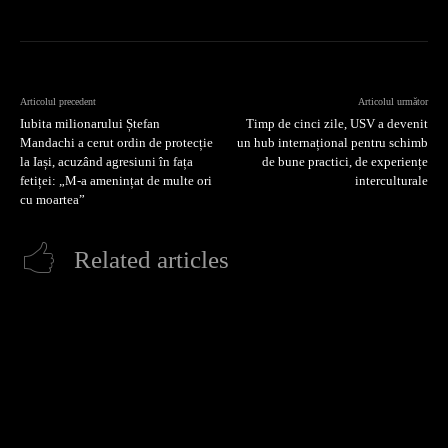
Articolul precedent
Articolul următor
Iubita milionarului Ștefan
Timp de cinci zile, USV a devenit
Mandachi a cerut ordin de protecție
un hub internațional pentru schimb
la Iași, acuzând agresiuni în fața
de bune practici, de experiențe
fetiței: „M-a amenințat de multe ori
interculturale
cu moartea”
Related articles