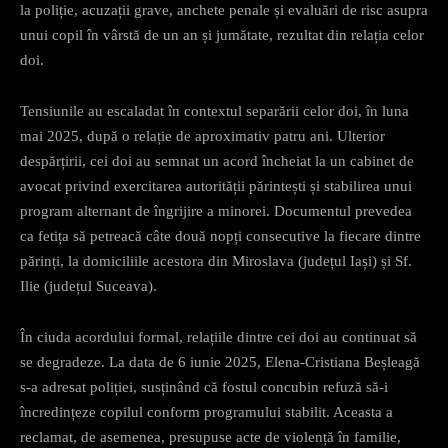
la poliție, acuzații grave, anchete penale și evaluări de risc asupra
unui copil în vârstă de un an și jumătate, rezultat din relația celor
doi.
Tensiunile au escaladat în contextul separării celor doi, în luna
mai 2025, după o relație de aproximativ patru ani. Ulterior
despărțirii, cei doi au semnat un acord încheiat la un cabinet de
avocat privind exercitarea autorității părintești și stabilirea unui
program alternant de îngrijire a minorei. Documentul prevedea
ca fetița să petreacă câte două nopți consecutive la fiecare dintre
părinți, la domiciliile acestora din Miroslava (județul Iași) și Sf.
Ilie (județul Suceava).
În ciuda acordului formal, relațiile dintre cei doi au continuat să
se degradeze. La data de 6 iunie 2025, Elena-Cristiana Beșleagă
s-a adresat poliției, susținând că fostul concubin refuză să-i
încredințeze copilul conform programului stabilit. Aceasta a
reclamat, de asemenea, presupuse acte de violență în familie,