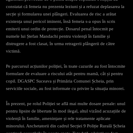
constatat că femeia nu prezenta leziuni și a refuzat deplasarea la
secție și formularea unei plângeri. Evaluarea de risc a arătat
existența unui pericol iminent, însă femeia s-a opus în scris
emiterii unui ordin de protecție. Dosarul penal întocmit pe
numele lui Ștefan Mandachi pentru violență în familie și
distrugere a fost clasat, în urma retragerii plângerii de către
victimă.
Pe parcursul acțiunilor poliției, în toate cazurile au fost întocmite
formulare de evaluare a riscului atât pentru mamă, cât și pentru
copil. DGASPC Suceava și Primăria Comunei Șcheia, prin
serviciile sociale, au fost informate cu privire la situația minorei.
În prezent, pe rolul Poliției se află mai multe dosare penale: unul
pentru lipsire de libertate în mod ilegal, altul vizând acuzațiile de
violență în familie, amenințare și rele tratamente aplicate
minorului. Anchetatorii din cadrul Secției 9 Poliție Rurală Șcheia