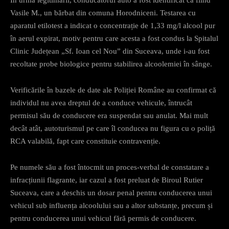
Vasile M., un bărbat din comuna Horodniceni. Testarea cu
aparatul etilotest a indicat o concentrație de 1,33 mg/l alcool pur
în aerul expirat, motiv pentru care acesta a fost condus la Spitalul
Clinic Județean „Sf. Ioan cel Nou” din Suceava, unde i-au fost
recoltate probe biologice pentru stabilirea alcoolemiei în sânge.
Verificările în bazele de date ale Poliției Române au confirmat că
individul nu avea dreptul de a conduce vehicule, întrucât
permisul său de conducere era suspendat sau anulat. Mai mult
decât atât, autoturismul pe care îl conducea nu figura cu o poliță
RCA valabilă, fapt care constituie contravenție.
Pe numele său a fost întocmit un proces-verbal de constatare a
infracțiunii flagrante, iar cazul a fost preluat de Biroul Rutier
Suceava, care a deschis un dosar penal pentru conducerea unui
vehicul sub influența alcoolului sau a altor substanțe, precum și
pentru conducerea unui vehicul fără permis de conducere.