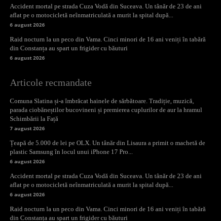
Accident mortal pe strada Cuza Vodă din Suceava. Un tânăr de 23 de ani
aflat pe o motocicletă neînmatriculată a murit la spital după...
6 august 2026
Raid nocturn la un peco din Vama. Cinci minori de 16 ani veniți în tabără
din Constanța au spart un frigider cu băuturi
6 august 2026
Articole recmandate
Comuna Slatina și-a îmbrăcat hainele de sărbătoare. Tradiție, muzică,
parada ciobăneștilor bucovineni și premierea cuplurilor de aur la hramul
Schimbării la Față
7 august 2026
Țeapă de 5.000 de lei pe OLX. Un tânăr din Lisaura a primit o machetă de
plastic Samsung în locul unui iPhone 17 Pro...
6 august 2026
Accident mortal pe strada Cuza Vodă din Suceava. Un tânăr de 23 de ani
aflat pe o motocicletă neînmatriculată a murit la spital după...
6 august 2026
Raid nocturn la un peco din Vama. Cinci minori de 16 ani veniți în tabără
din Constanța au spart un frigider cu băuturi