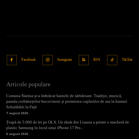
Facebook
Instagram
RSS
TikTok
Articole populare
Comuna Slatina și-a îmbrăcat hainele de sărbătoare. Tradiție, muzică,
parada ciobăneștilor bucovineni și premierea cuplurilor de aur la hramul
Schimbării la Față
7 august 2026
Țeapă de 5.000 de lei pe OLX. Un tânăr din Lisaura a primit o machetă de
plastic Samsung în locul unui iPhone 17 Pro...
6 august 2026