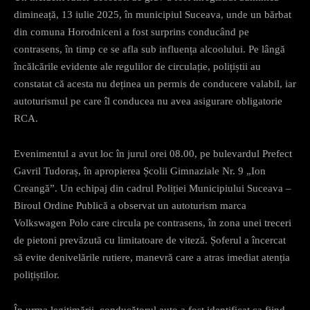
dimineață, 13 iulie 2025, în municipiul Suceava, unde un bărbat
din comuna Horodniceni a fost surprins conducând pe
contrasens, în timp ce se afla sub influența alcoolului. Pe lângă
încălcările evidente ale regulilor de circulație, polițiștii au
constatat că acesta nu deținea un permis de conducere valabil, iar
autoturismul pe care îl conducea nu avea asigurare obligatorie
RCA.
Evenimentul a avut loc în jurul orei 08.00, pe bulevardul Prefect
Gavril Tudoraș, în apropierea Școlii Gimnaziale Nr. 9 „Ion
Creangă”. Un echipaj din cadrul Poliției Municipiului Suceava –
Biroul Ordine Publică a observat un autoturism marca
Volkswagen Polo care circula pe contrasens, în zona unei treceri
de pietoni prevăzută cu limitatoare de viteză. Șoferul a încercat
să evite denivelările rutiere, manevră care a atras imediat atenția
polițiștilor.
În urma legitimării, conducătorul auto a fost identificat ca fiind