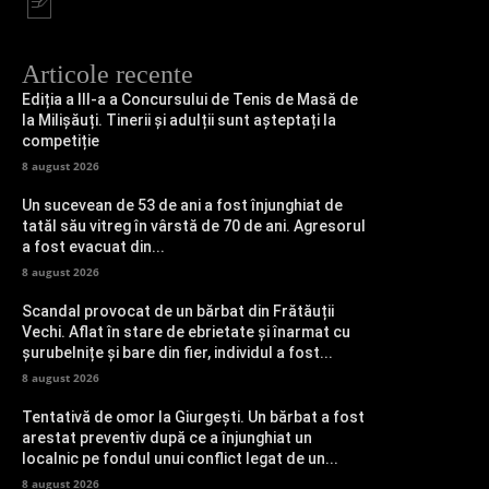
Articole recente
Ediția a III-a a Concursului de Tenis de Masă de
la Milișăuți. Tinerii și adulții sunt așteptați la
competiție
8 august 2026
Un sucevean de 53 de ani a fost înjunghiat de
tatăl său vitreg în vârstă de 70 de ani. Agresorul
a fost evacuat din...
8 august 2026
Scandal provocat de un bărbat din Frătăuții
Vechi. Aflat în stare de ebrietate și înarmat cu
șurubelnițe și bare din fier, individul a fost...
8 august 2026
Tentativă de omor la Giurgești. Un bărbat a fost
arestat preventiv după ce a înjunghiat un
localnic pe fondul unui conflict legat de un...
8 august 2026