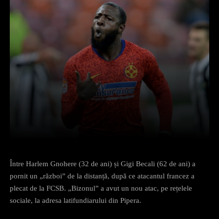
Facebook
X
Pinterest
What
Între Harlem Gnohere (32 de ani) și Gigi Becali (62 de ani) a
pornit un „război” de la distanță, după ce atacantul francez a
plecat de la FCSB. „Bizonul” a avut un nou atac, pe rețelele
sociale, la adresa latifundiarului din Pipera.