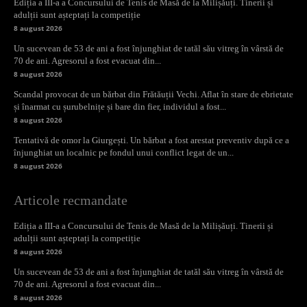
Ediția a III-a a Concursului de Tenis de Masă de la Milișăuți. Tinerii și
adulții sunt așteptați la competiție
8 august 2026
Un sucevean de 53 de ani a fost înjunghiat de tatăl său vitreg în vârstă de
70 de ani. Agresorul a fost evacuat din...
8 august 2026
Scandal provocat de un bărbat din Frătăuții Vechi. Aflat în stare de ebrietate
și înarmat cu șurubelnițe și bare din fier, individul a fost...
8 august 2026
Tentativă de omor la Giurgești. Un bărbat a fost arestat preventiv după ce a
înjunghiat un localnic pe fondul unui conflict legat de un...
8 august 2026
Articole recmandate
Ediția a III-a a Concursului de Tenis de Masă de la Milișăuți. Tinerii și
adulții sunt așteptați la competiție
8 august 2026
Un sucevean de 53 de ani a fost înjunghiat de tatăl său vitreg în vârstă de
70 de ani. Agresorul a fost evacuat din...
8 august 2026