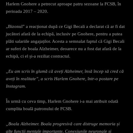
Harlem Gnohere a petrecut aproape patru sezoane la FCSB, în
perioada 2017 – 2020.
„Bizonul” a reacționat după ce Gigi Becali a declarat că ar fi dat
jucători afară de la echipă, inclusiv pe Gnohere, pentru a putea
plăti salariile angajaților. Acesta a semnalat faptul că Gigi Becali
ar suferi de boala Alzheimer, deoarece nu a fost dat afară de la
echipă, ci el și-a reziliat contractul.
„Eu am scris în glumă că aveți Alzheimer, însă încep să cred că
aveți în realitate”, a scris Harlem Gnohere, într-o postare pe
Instagram.
În urmă cu ceva timp, Harlem Gnohere i-a mai atribuit odată
cumplita boală patronului de FCSB.
„Boala Alzheimer. Boala progresivă care distruge memoria și
alte funcții mentale importante. Conexiunile neuronale și