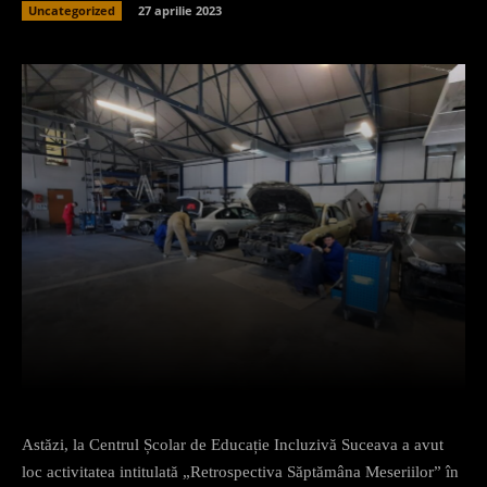
Uncategorized
27 aprilie 2023
Facebook
X
Pinterest
What
Astăzi, la Centrul Școlar de Educație Incluzivă Suceava a avut
loc activitatea intitulată „Retrospectiva Săptămâna Meseriilor” în