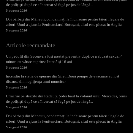
de polițiști după ce a încercat să fugă pe jos de lângă...
5 august 2026
Doi bărbați din Măneuți, condamnați la închisoare pentru tăieri ilegale de
arbori. Unul a ajuns la Penitenciarul Botoșani, altul este plecat în Anglia
5 august 2026
Articole recmandate
Un pedofil din Suceava a fost arestat preventiv după ce a abuzat sexual 4
minori cu vârste cuprinse între 5 și 16 ani
5 august 2026
Incendiu la stația de epurare din Siret. Două pompe de evacuare au fost
distruse din neglijența unui muncitor
5 august 2026
Urmărire pe străzile din Rădăuți. Șofer băut la volanul unui Mercedes, prins
de polițiști după ce a încercat să fugă pe jos de lângă...
5 august 2026
Doi bărbați din Măneuți, condamnați la închisoare pentru tăieri ilegale de
arbori. Unul a ajuns la Penitenciarul Botoșani, altul este plecat în Anglia
5 august 2026