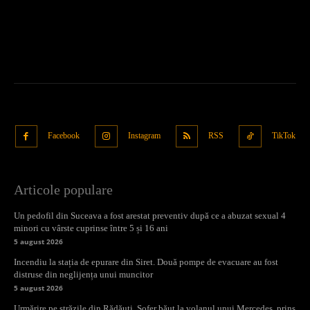
Facebook
Instagram
RSS
TikTok
Articole populare
Un pedofil din Suceava a fost arestat preventiv după ce a abuzat sexual 4
minori cu vârste cuprinse între 5 și 16 ani
5 august 2026
Incendiu la stația de epurare din Siret. Două pompe de evacuare au fost
distruse din neglijența unui muncitor
5 august 2026
Urmărire pe străzile din Rădăuți. Șofer băut la volanul unui Mercedes, prins