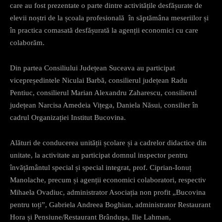
care au fost prezentate o parte dintre activitățile desfășurate de
elevii noștri de la școala profesională în săptămâna meseriilor și
în practica comasată desfășurată la agenții economici cu care
colaborăm.
Din partea Consiliului Județean Suceava au participat
vicepreședintele Niculai Barbă, consilierul județean Radu
Pentiuc, consilierul Marian Alexandru Zaharescu, consilierul
județean Narcisa Amedeia Vițega, Daniela Năsui, consilier în
cadrul Organizației Institut Bucovina.
Alături de conducerea unității școlare și a cadrelor didactice din
unitate, la activitate au participat domnul inspector pentru
învățământul special și special integrat, prof. Ciprian-Ionuț
Manolache, precum și agenții economici colaboratori, respectiv
Mihaela Ovadiuc, administrator Asociația non profit „Bucovina
pentru toți”, Gabriela Andreea Boghian, administrator Restaurant
Hora și Pensiune/Restaurant Brânduşa, Ilie Lahman,