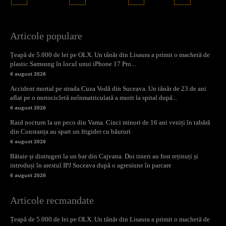
Articole populare
Țeapă de 5.000 de lei pe OLX. Un tânăr din Lisaura a primit o machetă de
plastic Samsung în locul unui iPhone 17 Pro...
6 august 2026
Accident mortal pe strada Cuza Vodă din Suceava. Un tânăr de 23 de ani
aflat pe o motocicletă neînmatriculată a murit la spital după...
6 august 2026
Raid nocturn la un peco din Vama. Cinci minori de 16 ani veniți în tabără
din Constanța au spart un frigider cu băuturi
6 august 2026
Bătaie și distrugeri la un bar din Cajvana. Doi tineri au fost reținuți și
introduși în arestul IPJ Suceava după o agresiune în parcare
6 august 2026
Articole recmandate
Țeapă de 5.000 de lei pe OLX. Un tânăr din Lisaura a primit o machetă de