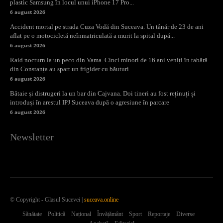
plastic Samsung în locul unui iPhone 17 Pro...
6 august 2026
Accident mortal pe strada Cuza Vodă din Suceava. Un tânăr de 23 de ani
aflat pe o motocicletă neînmatriculată a murit la spital după...
6 august 2026
Raid nocturn la un peco din Vama. Cinci minori de 16 ani veniți în tabără
din Constanța au spart un frigider cu băuturi
6 august 2026
Bătaie și distrugeri la un bar din Cajvana. Doi tineri au fost reținuți și
introduși în arestul IPJ Suceava după o agresiune în parcare
6 august 2026
Newsletter
© Copyright - Glasul Sucevei |
suceava.online
Sănătate
Politică
Național
Învățământ
Sport
Reportaje
Diverse