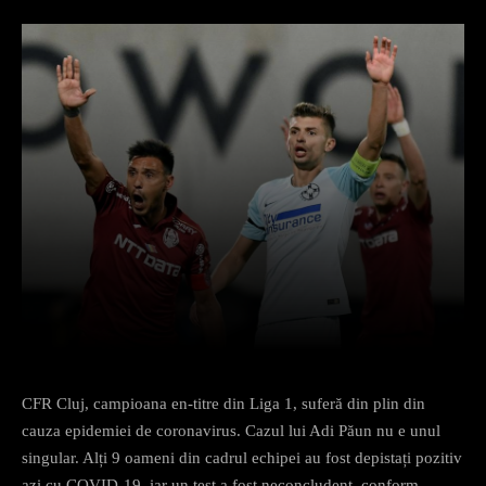
Facebook
X
Pinterest
What
CFR Cluj, campioana en-titre din Liga 1, suferă din plin din
cauza epidemiei de coronavirus. Cazul lui Adi Păun nu e unul
singular. Alți 9 oameni din cadrul echipei au fost depistați pozitiv
azi cu COVID-19, iar un test a fost neconcludent, conform