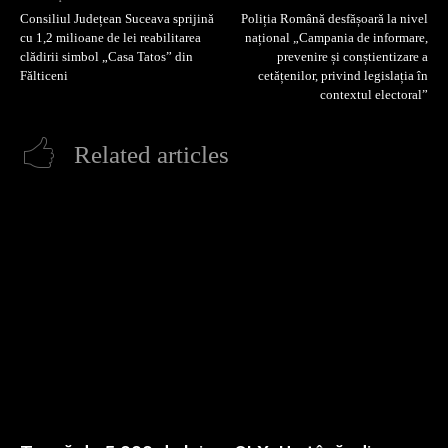
Consiliul Județean Suceava sprijină
Poliția Română desfășoară la nivel
cu 1,2 milioane de lei reabilitarea
național „Campania de informare,
clădirii simbol „Casa Tatos” din
prevenire și conștientizare a
Fălticeni
cetățenilor, privind legislația în
contextul electoral”
Related articles