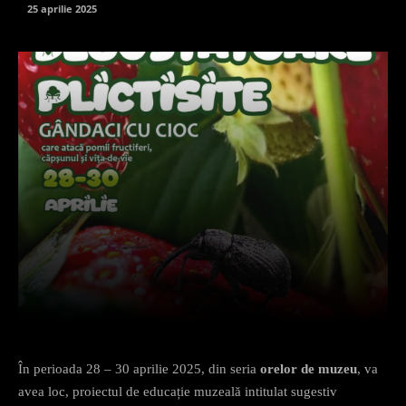
25 aprilie 2025
Facebook
X
Pinterest
What
În perioada 28 – 30 aprilie 2025, din seria
orelor de muzeu
, va
avea loc, proiectul de educație muzeală intitulat sugestiv