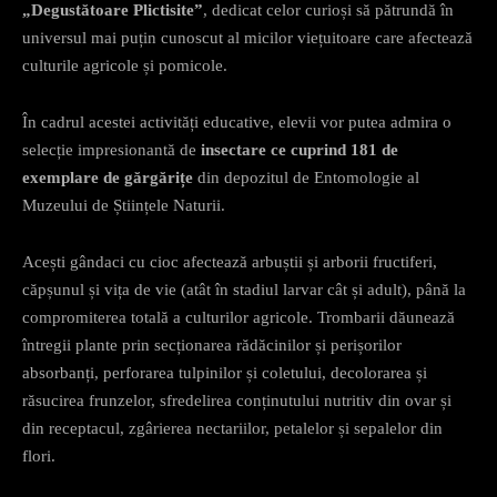
„Degustătoare Plictisite”
, dedicat celor curioși să pătrundă în
universul mai puțin cunoscut al micilor viețuitoare care afectează
culturile agricole și pomicole.
În cadrul acestei activități educative, elevii vor putea admira o
selecție impresionantă de
insectare ce cuprind 181 de
exemplare de gărgărițe
din depozitul de Entomologie al
Muzeului de Științele Naturii.
Acești gândaci cu cioc afectează arbuștii și arborii fructiferi,
căpșunul și vița de vie (atât în stadiul larvar cât și adult), până la
compromiterea totală a culturilor agricole. Trombarii dăunează
întregii plante prin secționarea rădăcinilor și perișorilor
absorbanți, perforarea tulpinilor și coletului, decolorarea și
răsucirea frunzelor, sfredelirea conținutului nutritiv din ovar și
din receptacul, zgârierea nectariilor, petalelor și sepalelor din
flori.