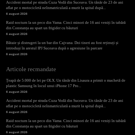
Accident mortal pe strada Cuza Vodă din Suceava. Un tânăr de 23 de ani
aflat pe o motocicletă neînmatriculată a murit la spital după...
6 august 2026
Raid nocturn la un peco din Vama. Cinci minori de 16 ani veniți în tabără
din Constanța au spart un frigider cu băuturi
6 august 2026
Bătaie și distrugeri la un bar din Cajvana. Doi tineri au fost reținuți și
introduși în arestul IPJ Suceava după o agresiune în parcare
6 august 2026
Articole recmandate
Țeapă de 5.000 de lei pe OLX. Un tânăr din Lisaura a primit o machetă de
plastic Samsung în locul unui iPhone 17 Pro...
6 august 2026
Accident mortal pe strada Cuza Vodă din Suceava. Un tânăr de 23 de ani
aflat pe o motocicletă neînmatriculată a murit la spital după...
6 august 2026
Raid nocturn la un peco din Vama. Cinci minori de 16 ani veniți în tabără
din Constanța au spart un frigider cu băuturi
6 august 2026