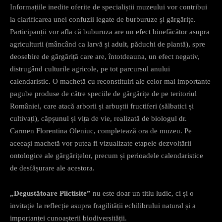
Informațiile inedite oferite de specialiștii muzeului vor contribui
la clarificarea unei confuzii legate de burburuze și gărgărițe.
Participanții vor afla că buburuza are un efect binefăcător asupra
agriculturii (mâncând ca larvă și adult, păduchi de plantă), spre
deosebire de gărgăriță care are, întotdeauna, un efect negativ,
distrugând culturile agricole, pe tot parcursul anului
calendaristic. O machetă cu reconstituiri ale celor mai importante
pagube produse de către speciile de gărgărițe de pe teritoriul
României, care atacă arborii și arbuștii fructiferi (sălbatici și
cultivați), căpșunul și vița de vie, realizată de biologul dr.
Carmen Florentina Oleniuc, completează ora de muzeu. Pe
aceeași machetă vor putea fi vizualizate etapele dezvoltării
ontologice ale gărgărițelor, precum și perioadele calendaristice
de desfășurare ale acestora.
„Degustătoare Plictisite”
nu este doar un titlu ludic, ci și o
invitație la reflecție asupra fragilității echilibrului natural și a
importanței cunoașterii biodiversității.