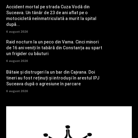
Accident mortal pe strada Cuza Vodă din
Suceava. Un tânăr de 23 de ani aflat pe o
motocicletă neînmatriculată a murit la spital
după...
6 august 2026
Raid nocturn la un peco din Vama. Cinci minori
de 16 ani veniți în tabără din Constanța au spart
un frigider cu băuturi
6 august 2026
Bătaie și distrugeri la un bar din Cajvana. Doi
tineri au fost reținuți și introduși în arestul IPJ
Suceava după o agresiune în parcare
6 august 2026