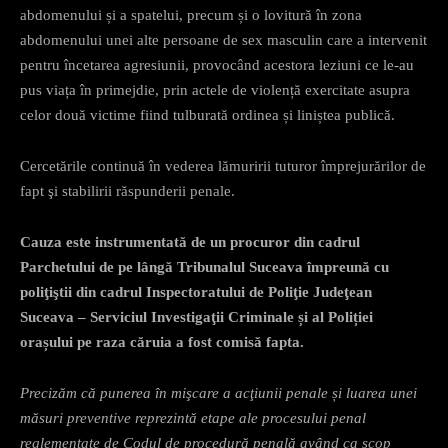
abdomenului și a spatelui, precum și o lovitură în zona
abdomenului unei alte persoane de sex masculin care a intervenit
pentru încetarea agresiunii, provocând acestora leziuni ce le-au
pus viața în primejdie, prin actele de violență exercitate asupra
celor două victime fiind tulburată ordinea și liniștea publică.
Cercetările continuă în vederea lămuririi tuturor împrejurărilor de
fapt şi stabilirii răspunderii penale.
Cauza este instrumentată de un procuror din cadrul
Parchetului de pe lângă Tribunalul Suceava împreună cu
poliţiştii din cadrul Inspectoratului de Poliţie Judeţean
Suceava – Serviciul Investigaţii Criminale și al Poliției
orașului pe raza căruia a fost comisă fapta.
Precizăm că punerea în mişcare a acţiunii penale și luarea unei
măsuri preventive reprezintă etape ale procesului penal
reglementate de Codul de procedură penală având ca scop