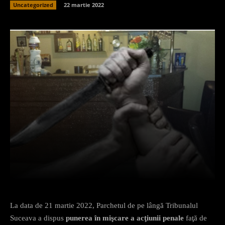
Uncategorized
22 martie 2022
Facebook
X
Pinterest
What
La data de 21 martie 2022, Parchetul de pe lângă Tribunalul
Suceava a dispus
punerea în mişcare a acţiunii penale
faţă de