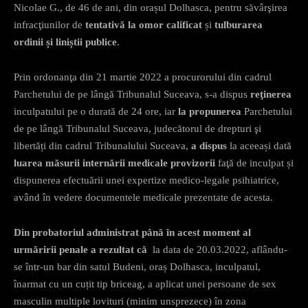
Nicolae G., de 46 de ani, din orașul Dolhasca, pentru săvârşirea
infracţiunilor de
tentativă la omor calificat
și
tulburarea
ordinii și liniștii publice
.
Prin ordonanţa din 21 martie 2022 a procurorului din cadrul
Parchetului de pe lângă Tribunalul Suceava, s-a dispus
reţinerea
inculpatului pe o durată de 24 ore, iar
la propunerea
Parchetului
de pe lângă Tribunalul Suceava, judecătorul de drepturi şi
libertăți din cadrul Tribunalului Suceava,
a dispus
la aceeași dată
luarea măsurii internării medicale provizorii
faţă de inculpat și
dispunerea efectuării unei expertize medico-legale psihiatrice,
având în vedere documentele medicale prezentate de acesta.
Din probatoriul administrat până în acest moment al
urmăririi penale a rezultat că
la data de 20.03.2022, aflându-
se într-un bar din satul Budeni, oraș Dolhasca, inculpatul,
înarmat cu un cuțit tip briceag, a aplicat unei persoane de sex
masculin multiple lovituri (minim unsprezece) în zona