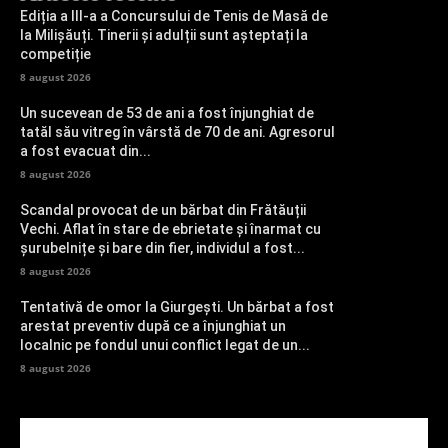
Ediția a III-a a Concursului de Tenis de Masă de
la Milișăuți. Tinerii și adulții sunt așteptați la
competiție
8 august 2026
Un sucevean de 53 de ani a fost înjunghiat de
tatăl său vitreg în vârstă de 70 de ani. Agresorul
a fost evacuat din...
8 august 2026
Scandal provocat de un bărbat din Frătăuții
Vechi. Aflat în stare de ebrietate și înarmat cu
șurubelnițe și bare din fier, individul a fost...
8 august 2026
Tentativă de omor la Giurgești. Un bărbat a fost
arestat preventiv după ce a înjunghiat un
localnic pe fondul unui conflict legat de un...
8 august 2026