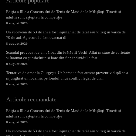
Articole populare
Ediția a III-a a Concursului de Tenis de Masă de la Milișăuți. Tinerii și
adulții sunt așteptați la competiție
8 august 2026
Un sucevean de 53 de ani a fost înjunghiat de tatăl său vitreg în vârstă de
70 de ani. Agresorul a fost evacuat din...
8 august 2026
Scandal provocat de un bărbat din Frătăuții Vechi. Aflat în stare de ebrietate
și înarmat cu șurubelnițe și bare din fier, individul a fost...
8 august 2026
Tentativă de omor la Giurgești. Un bărbat a fost arestat preventiv după ce a
înjunghiat un localnic pe fondul unui conflict legat de un...
8 august 2026
Articole recmandate
Ediția a III-a a Concursului de Tenis de Masă de la Milișăuți. Tinerii și
adulții sunt așteptați la competiție
8 august 2026
Un sucevean de 53 de ani a fost înjunghiat de tatăl său vitreg în vârstă de