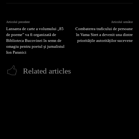
Articolul precedent
Articolul următor
Lansarea de carte a volumului „85
Combaterea traficului de persoane
de poeme” va fi organizată de
în Vama Siret a devenit una dintre
Biblioteca Bucovinei în semn de
prioritățile autorităților sucevene
omagiu pentru poetul și jurnalistul
Ion Paranici
Related articles